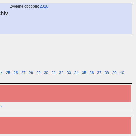
Zvolené obdobie:
2026
chív
24-
-25-
-26-
-27-
-28-
-29-
-30-
-31-
-32-
-33-
-34-
-35-
-36-
-37-
-38-
-39-
-40-
>>