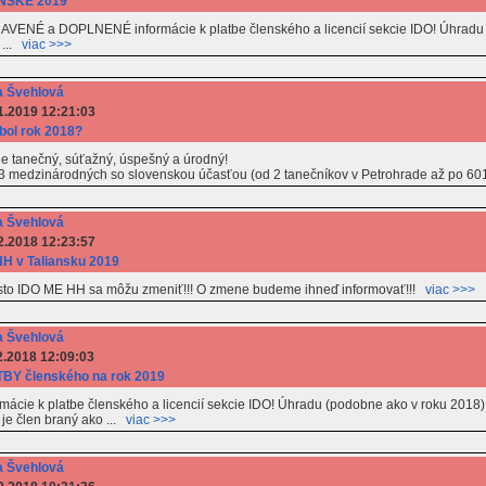
NSKÉ 2019
AVENÉ a DOPLNENÉ informácie k platbe členského a licencií sekcie IDO! Úhradu (
 ...
viac >>>
 Švehlová
1.2019 12:21:03
bol rok 2018?
e tanečný, súťažný, úspešný a úrodný!
3 medzinárodných so slovenskou účasťou (od 2 tanečníkov v Petrohrade až po 601
 Švehlová
2.2018 12:23:57
H v Taliansku 2019
to IDO ME HH sa môžu zmeniť!!! O zmene budeme ihneď informovať!!!
viac >>>
 Švehlová
2.2018 12:09:03
BY členského na rok 2019
rmácie k platbe členského a licencií sekcie IDO! Úhradu (podobne ako v roku 2018) 
e člen braný ako ...
viac >>>
 Švehlová