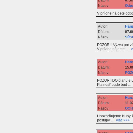
Dátum:
07.0
Názov:
Odpo
V prílohe nájdete od
Autor:
Hana
Dátum:
07.0
Názov:
Súťa
POZOR!!! Výzva pre zá
V prílohe nájdete ...
v
Autor:
Hana
Dátum:
15.0
Názov:
POZO
POZOR! IDO plánuje úp
Platnosť bude buď ..
Autor:
Hana
Dátum:
11.0
Názov:
OCHR
Upozorňujeme kluby, č
postupy ...
viac >>>