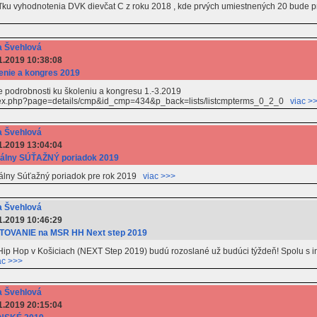
uľku vyhodnotenia DVK dievčat C z roku 2018 , kde prvých umiestnených 20 bude 
 Švehlová
1.2019 10:38:08
enie a kongres 2019
e podrobnosti ku školeniu a kongresu 1.-3.2019
/index.php?page=details/cmp&id_cmp=434&p_back=lists/listcmpterms_0_2_0
viac >
 Švehlová
1.2019 13:04:04
álny SÚŤAŽNÝ poriadok 2019
uálny Súťažný poriadok pre rok 2019
viac >>>
 Švehlová
1.2019 10:46:29
OVANIE na MSR HH Next step 2019
Hop v Košiciach (NEXT Step 2019) budú rozoslané už budúci týždeň! Spolu s inf
ac >>>
 Švehlová
1.2019 20:15:04