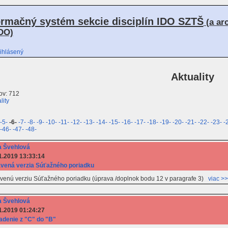
ormačný systém sekcie disciplín IDO SZTŠ
(a ar
DO)
ihlásený
Aktuality
ov: 712
lity
-5-
-6-
-7-
-8-
-9-
-10-
-11-
-12-
-13-
-14-
-15-
-16-
-17-
-18-
-19-
-20-
-21-
-22-
-23-
-
-46-
-47-
-48-
 Švehlová
1.2019 13:33:14
vená verzia Súťažného poriadku
avenú verziu Súťažného poriadku (úprava /doplnok bodu 12 v paragrafe 3)
viac >
 Švehlová
1.2019 01:24:27
adenie z "C" do "B"