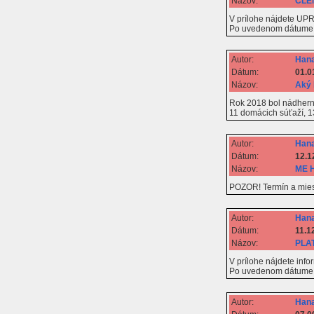
Názov:
ČLE
V prílohe nájdete UPR
Po uvedenom dátume
Autor:
Hana
Dátum:
01.0
Názov:
Aký 
Rok 2018 bol nádhern
11 domácich súťaží, 1
Autor:
Hana
Dátum:
12.1
Názov:
ME H
POZOR! Termín a mies
Autor:
Hana
Dátum:
11.1
Názov:
PLAT
V prílohe nájdete info
Po uvedenom dátume j
Autor:
Hana