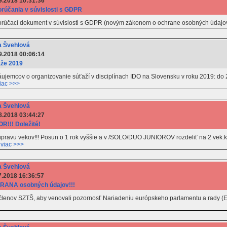
9.2018 10:31:36
rúčania v súvislosti s GDPR
porúčací dokument v súvislosti s GDPR (novým zákonom o ochrane osobných údaj
 Švehlová
9.2018 00:06:14
že 2019
ujemcov o organizovanie súťaží v disciplínach IDO na Slovensku v roku 2019: do 2
iac >>>
 Švehlová
8.2018 03:44:27
R!!! Doležité!
ravu vekov!!! Posun o 1 rok vyššie a v /SOLO/DUO JUNIOROV rozdeliť na 2 vek.kt
.
viac >>>
 Švehlová
7.2018 16:36:57
ANA osobných údajov!!!
lenov SZTŠ, aby venovali pozornosť Nariadeniu európskeho parlamentu a rady (EÚ) 