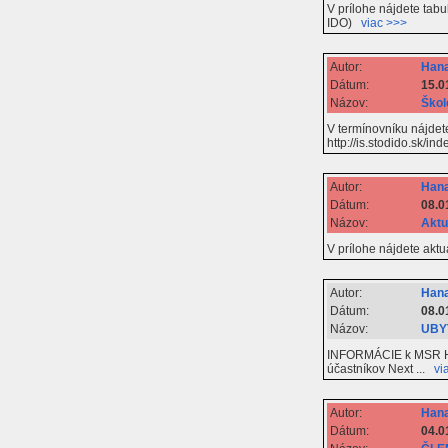
V prílohe nájdete tab
IDO)
viac >>>
Autor:
Hana
Dátum:
15.0
Názov:
Škol
V termínovníku nájdet
http://is.stodido.sk
Autor:
Hana
Dátum:
08.0
Názov:
Aktu
V prílohe nájdete akt
Autor:
Hana
Dátum:
08.0
Názov:
UBYT
INFORMÁCIE k MSR Hip 
účastníkov Next ...
vi
Autor:
Hana
Dátum:
04.0