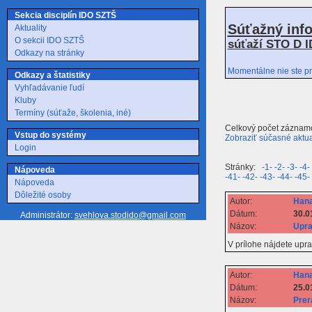
Sekcia disciplín IDO SZTŠ
Súťažný inf
Aktuality
O sekcii IDO SZTŠ
súťaží STO D I
Odkazy na stránky
Momentálne nie ste pr
Odkazy a štatistiky
Vyhľadávanie ľudí
Kluby
Termíny (súťaže, školenia, iné)
Celkový počet záznam
Vstup do systémy
Zobraziť súčasné aktua
Login
Stránky:
-1-
-2-
-3-
-4-
Nápoveda
-41-
-42-
-43-
-44-
-45-
Nápoveda
Dôležité osoby
Autor:
Hana
Dátum:
30.0
Administrátor:
svehlova.stodido@gmail.com
Názov:
Upra
V prílohe nájdete upr
Autor:
Hana
Dátum:
25.0
Názov:
Prer