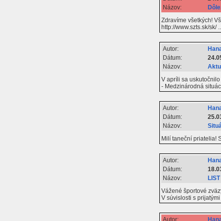
Názov:
Dôle
Zdravíme všetkých! Vše
http://www.szts.sk/sk/ 
Autor:
Hana
Dátum:
24.0
Názov:
Aktu
V apríli sa uskutočni
- Medzinárodná situác
Autor:
Hana
Dátum:
25.0
Názov:
Situ
Milí taneční priatelia!
Autor:
Hana
Dátum:
18.0
Názov:
LIST
Vážené športové zväzy
V súvislosti s prijatý
Autor:
Hana