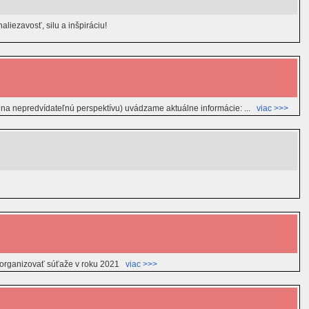
aliezavosť, silu a inšpiráciu!
adom na nepredvídateľnú perspektívu) uvádzame aktuálne informácie: ...
viac >>>
v organizovať súťaže v roku 2021
viac >>>