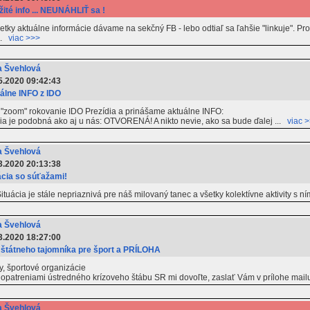
žité info ... NEUNÁHLIŤ sa !
tky aktuálne informácie dávame na sekčný FB - lebo odtiaľ sa ľahšie "linkuje". Prosím
...
viac >>>
 Švehlová
5.2020 09:42:43
álne INFO z IDO
lo "zoom" rokovanie IDO Prezídia a prinášame aktuálne INFO:
ia je podobná ako aj u nás: OTVORENÁ! A nikto nevie, ako sa bude ďalej ...
viac 
 Švehlová
3.2020 20:13:38
ácia so súťažami!
 Situácia je stále nepriaznivá pre náš milovaný tanec a všetky kolektívne aktivity s 
 Švehlová
3.2020 18:27:00
 štátneho tajomníka pre šport a PRÍLOHA
, športové organizácie
mi opatreniami ústredného krízoveho štábu SR mi dovoľte, zaslať Vám v prílohe mai
 Švehlová