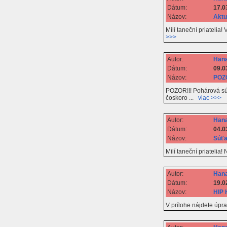
Dátum:
17.0
Názov:
Aktu
Milí taneční priatelia
>>>
Autor:
Hana
Dátum:
09.0
Názov:
POZO
POZOR!!! Pohárová sú
čoskoro ...
viac >>>
Autor:
Hana
Dátum:
04.0
Názov:
Súťa
Milí taneční priatelia
Autor:
Hana
Dátum:
19.0
Názov:
HIP 
V prílohe nájdete úpr