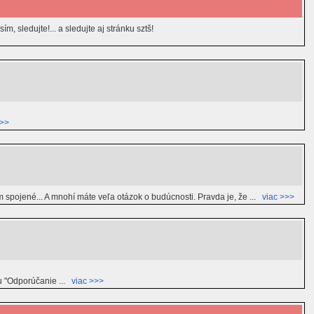
, sledujte!... a sledujte aj stránku sztš!
>>>
ním spojené... A mnohí máte veľa otázok o budúcnosti. Pravda je, že ...
viac >>>
lu "Odporúčanie ...
viac >>>