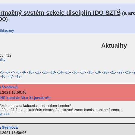
ormačný systém sekcie disciplín IDO SZTŠ
(a ar
DO)
ihlásený
Aktuality
ov: 712
lity
-5-
-6-
-7-
-8-
-9-
-10-
-11-
-12-
-13-
-14-
-15-
-16-
-17-
-18-
-19-
-20-
-21-
-22-
-23-
-
-46-
-47-
-48-
 Švehlová
1.2021 16:50:46
NE komisie 30.a 31.januára!!!
školenie sa uskutoční v posunutom termíne!
30. a 31.1. sa uskutočnia otvorené diskusné zoom komisie online formou:
ac >>>
 Švehlová
1.2021 15:50:06