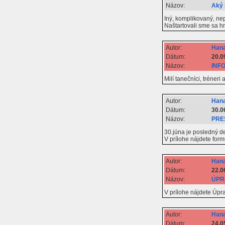
Názov:
Aký 
Iný, komplikovaný, nepr
Naštartovali sme sa hn
Autor:
Hana
Dátum:
20.0
Názov:
INFO
Milí tanečníci, tréner
Autor:
Hana
Dátum:
30.0
Názov:
PRE
30.júna je posledný d
V prílohe nájdete for
Autor:
Hana
Dátum:
22.0
Názov:
ÚPRA
V prílohe nájdete Úpr
Autor:
Hana
Dátum:
24.0