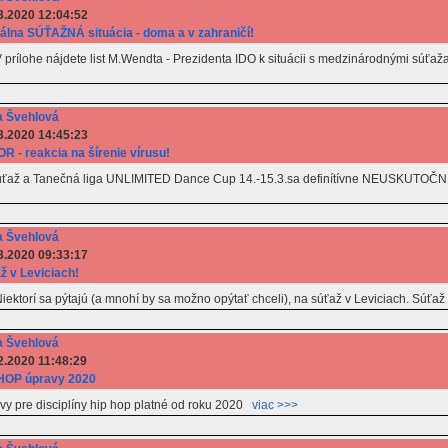
3.2020 12:04:52
álna SÚŤAŽNÁ situácia - doma a v zahraničí!
! V prílohe nájdete list M.Wendta - Prezidenta IDO k situácii s medzinárodnými súťa
 Švehlová
3.2020 14:45:23
R - reakcia na šírenie vírusu!
ťaž a Tanečná liga UNLIMITED Dance Cup 14.-15.3.sa definítívne NEUSKUTOČNÍ v
 Švehlová
3.2020 09:33:17
ž v Leviciach!
! Niektorí sa pýtajú (a mnohí by sa možno opýtať chceli), na súťaž v Leviciach. Sú
 Švehlová
2.2020 11:48:29
HOP úpravy 2020
avy pre disciplíny hip hop platné od roku 2020
viac >>>