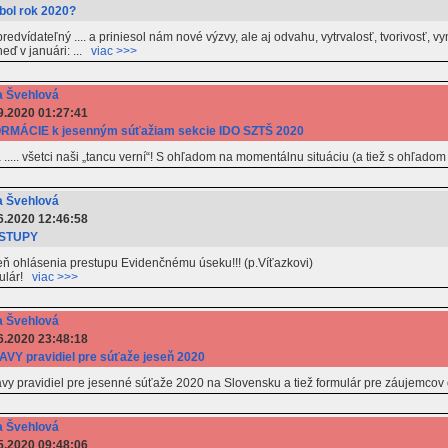
bol rok 2020?
edvídateľný .... a priniesol nám nové výzvy, ale aj odvahu, vytrvalosť, tvorivosť, vyn
eď v januári: ...
viac >>>
 Švehlová
9.2020 01:27:41
RMÁCIE k jesenným súťažiam sekcie IDO SZTŠ 2020
i a ..... všetci naši „tancu verní“! S ohľadom na momentálnu situáciu (a tiež s ohľ
 Švehlová
6.2020 12:46:58
STUPY
eň ohlásenia prestupu Evidenčnému úseku!!! (p.Víťazkovi)
mulár!
viac >>>
 Švehlová
6.2020 23:48:18
VY pravidiel pre súťaže jeseň 2020
avy pravidiel pre jesenné súťaže 2020 na Slovensku a tiež formulár pre záujemco
 Švehlová
5.2020 09:48:06