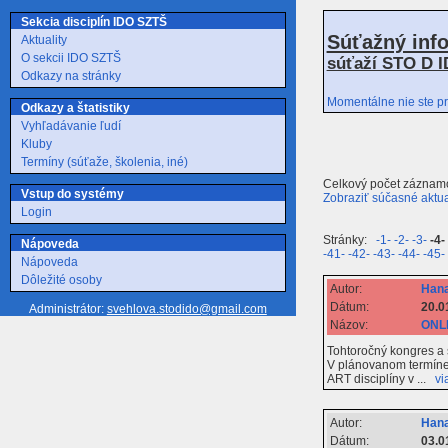
Sekcia disciplín IDO SZTŠ
Súťažný inf
Aktuality
O sekcii IDO SZTŠ
súťaží STO D I
Odkazy na stránky
Momentálne nie ste pr
Odkazy a štatistiky
Vyhľadávanie ľudí
Kluby
Termíny (súťaže, školenia, iné)
Celkový počet záznam
Vstup do systémy
Zobraziť súčasné aktua
Login
Stránky:
-1-
-2-
-3-
-4-
Nápoveda
-41-
-42-
-43-
-44-
-45-
Nápoveda
Dôležité osoby
Autor:
Hana
Dátum:
20.0
Administrátor:
svehlova.stodido@gmail.com
Názov:
ONLI
Tohtoročný kongres a 
V plánovanom termíne 
ART disciplíny v ...
vi
Autor:
Hana
Dátum:
03.0