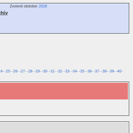
Zvolené obdobie:
2026
chív
24-
-25-
-26-
-27-
-28-
-29-
-30-
-31-
-32-
-33-
-34-
-35-
-36-
-37-
-38-
-39-
-40-