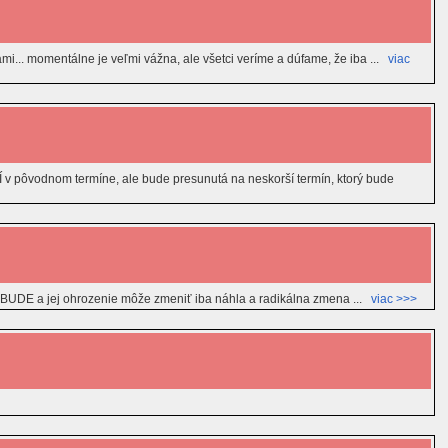
žami... momentálne je veľmi vážna, ale všetci veríme a dúfame, že iba ...
viac
 pôvodnom termíne, ale bude presunutá na neskorší termín, ktorý bude
ťaž BUDE a jej ohrozenie môže zmeniť iba náhla a radikálna zmena ...
viac >>>