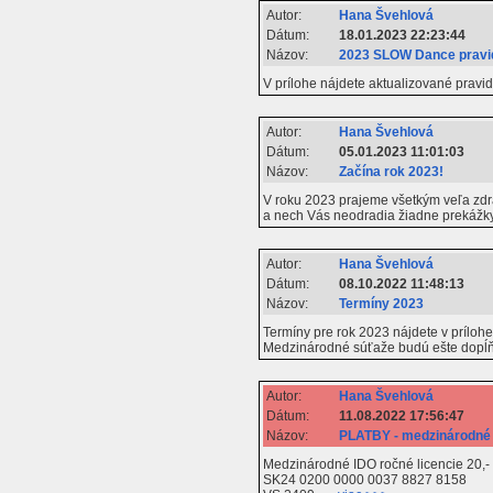
Autor:
Hana Švehlová
Dátum:
18.01.2023 22:23:44
Názov:
2023 SLOW Dance pravi
V prílohe nájdete aktualizované pra
Autor:
Hana Švehlová
Dátum:
05.01.2023 11:01:03
Názov:
Začína rok 2023!
V roku 2023 prajeme všetkým veľa zdrav
a nech Vás neodradia žiadne prekážky
Autor:
Hana Švehlová
Dátum:
08.10.2022 11:48:13
Názov:
Termíny 2023
Termíny pre rok 2023 nájdete v prílohe
Medzinárodné súťaže budú ešte dopĺňa
Autor:
Hana Švehlová
Dátum:
11.08.2022 17:56:47
Názov:
PLATBY - medzinárodné 
Medzinárodné IDO ročné licencie 20,-
SK24 0200 0000 0037 8827 8158