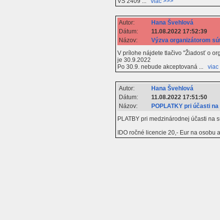
VS 2409 ...
viac >>>
Autor:
Hana Švehlová
Dátum:
11.08.2022 17:52:39
Názov:
Výzva organizátorom sú
V prílohe nájdete tlačivo "Žiadosť o 
je 30.9.2022
Po 30.9. nebude akceptovaná ...
viac
Autor:
Hana Švehlová
Dátum:
11.08.2022 17:51:50
Názov:
POPLATKY pri účasti na
PLATBY pri medzinárodnej účasti na s
IDO ročné licencie 20,- Eur na osobu 