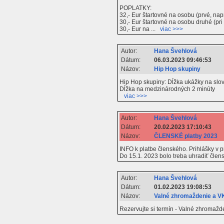
POPLATKY:
32,- Eur štartovné na osobu (prvé, napr
30,- Eur štartovné na osobu druhé (pri 
30,- Eur na ...
viac >>>
Autor:
Hana Švehlová
Dátum:
06.03.2023 09:46:53
Názov:
Hip Hop skupiny
Hip Hop skupiny: Dĺžka ukážky na slo
Dĺžka na medzinárodných 2 minúty
viac >>>
Autor:
Hana Švehlová
Dátum:
20.02.2023 17:10:43
Názov:
ČLENSKÉ platby 2023
INFO k platbe členského. Prihlášky v p
Do 15.1. 2023 bolo treba uhradiť člens
Autor:
Hana Švehlová
Dátum:
01.02.2023 19:08:53
Názov:
Valné zhromaždenie a V
Rezervujte si termín - Valné zhromaž