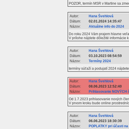
POZOR, termín MSR v Martine sa zmeni
Autor:
Hana Švehlová
Dátum:
02.01.2024 14:35:47
Názov:
Aktuálne info do 2024
Do roku 2024 Vám prajem hlavne veľa z
V prílohe nájdete dôležité informácie
Autor:
Hana Švehlová
Dátum:
03.10.2023 08:54:59
Názov:
Termíny 2024
termíny súťaží a podujatí 2024 nájdet
Autor:
Hana Švehlová
Dátum:
08.06.2023 12:52:40
Názov:
Prihlasovanie NOVÝCH 
Od 1.7.2023 prihlasovanie nových čle
V prvom kroku bude online prostrední
Autor:
Hana Švehlová
Dátum:
06.06.2023 18:30:39
Názov:
POPLATKY pri účasti na