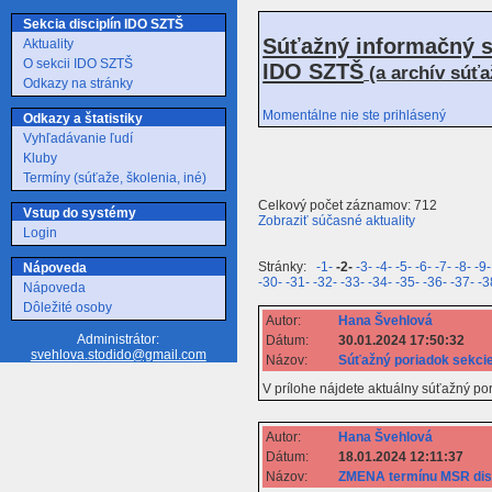
Sekcia disciplín IDO SZTŠ
Súťažný informačný s
Aktuality
O sekcii IDO SZTŠ
IDO SZTŠ
(a archív súť
Odkazy na stránky
Momentálne nie ste prihlásený
Odkazy a štatistiky
Vyhľadávanie ľudí
Kluby
Termíny (súťaže, školenia, iné)
Celkový počet záznamov: 712
Vstup do systémy
Zobraziť súčasné aktuality
Login
Stránky:
-1-
-2-
-3-
-4-
-5-
-6-
-7-
-8-
-9-
Nápoveda
-30-
-31-
-32-
-33-
-34-
-35-
-36-
-37-
-3
Nápoveda
Dôležité osoby
Autor:
Hana Švehlová
Administrátor:
Dátum:
30.01.2024 17:50:32
svehlova.stodido@gmail.com
Názov:
Súťažný poriadok sekci
V prílohe nájdete aktuálny súťažný p
Autor:
Hana Švehlová
Dátum:
18.01.2024 12:11:37
Názov:
ZMENA termínu MSR disc