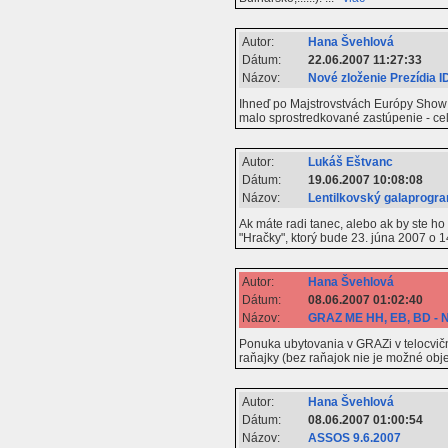
Autor:
Hana Švehlová
Dátum:
22.06.2007 11:27:33
Názov:
Nové zloženie Prezídia I
Ihneď po Majstrovstvách Európy Show D
malo sprostredkované zastúpenie - ce
Autor:
Lukáš Eštvanc
Dátum:
19.06.2007 10:08:08
Názov:
Lentilkovský galaprogr
Ak máte radi tanec, alebo ak by ste ho
"Hračky", ktorý bude 23. júna 2007 o 1
Autor:
Hana Švehlová
Dátum:
08.06.2007 01:02:40
Názov:
GRAZ ME HH, EB, BD - 
Ponuka ubytovania v GRAZi v telocvičn
raňajky (bez raňajok nie je možné obj
Autor:
Hana Švehlová
Dátum:
08.06.2007 01:00:54
Názov:
ASSOS 9.6.2007