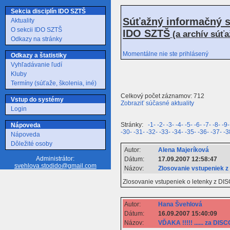
Sekcia disciplín IDO SZTŠ
Súťažný informačný s
Aktuality
O sekcii IDO SZTŠ
IDO SZTŠ
(a archív súť
Odkazy na stránky
Momentálne nie ste prihlásený
Odkazy a štatistiky
Vyhľadávanie ľudí
Kluby
Termíny (súťaže, školenia, iné)
Celkový počet záznamov: 712
Vstup do systémy
Zobraziť súčasné aktuality
Login
Stránky:
-1-
-2-
-3-
-4-
-5-
-6-
-7-
-8-
-9-
Nápoveda
-30-
-31-
-32-
-33-
-34-
-35-
-36-
-37-
-3
Nápoveda
Dôležité osoby
Autor:
Alena Majeríková
Administrátor:
Dátum:
17.09.2007 12:58:47
svehlova.stodido@gmail.com
Názov:
Zlosovanie vstupeniek z
Zlosovanie vstupeniek o letenky z D
Autor:
Hana Švehlová
Dátum:
16.09.2007 15:40:09
Názov:
VĎAKA !!!!! ...... za D