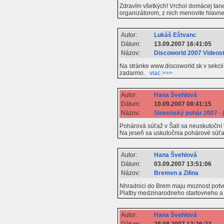
Zdravím všetkých! Vrchol domácej ta
organizátorom, z nich menovite hlavne 
Autor:
Lukáš Eštvanc
Dátum:
13.09.2007 16:41:05
Názov:
Discoworld 2007 Video
Na stránke www.discoworld.sk v sekci
zadarmo.
viac >>>
Autor:
Hana Švehlová
Dátum:
10.09.2007 08:41:15
Názov:
Slovenský pohár 2007 - 
Pohárová súťaž v Šali sa neuskutoční 
Na jeseň sa uskutočnia pohárové súťaž
Autor:
Hana Švehlová
Dátum:
03.09.2007 13:51:06
Názov:
Bremen a Zilina
Nhradnici do Brem maju moznost potvrdi
Platby medzinarodneho startovneho a li
Autor:
Hana Švehlová
Dátum:
28.08.2007 13:26:23