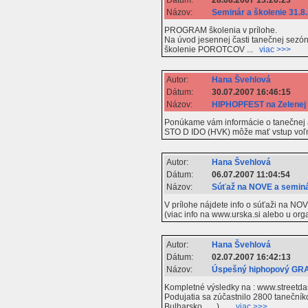
Názov:
Seminár a školenie 31.8.
PROGRAM školenia v prílohe.
Na úvod jesennej časti tanečnej sezón
školenie POROTCOV ...
viac >>>
Autor:
Hana Švehlová
Dátum:
30.07.2007 16:46:15
Názov:
HIPHOPFEST na Zelenej
Ponúkame vám informácie o tanečnej ak
STO D IDO (HVK) môže mať vstup voľn
Autor:
Hana Švehlová
Dátum:
06.07.2007 11:04:54
Názov:
Súťaž na NOVE a seminá
V prílohe nájdete info o súťaži na NO
(viac info na www.urska.si alebo u orga
Autor:
Hana Švehlová
Dátum:
02.07.2007 16:42:13
Názov:
Úspešný hiphopový GR
Kompletné výsledky na : www.streetda
Podujatia sa zúčastnilo 2800 tanečník
Bulharsko,......). ...
viac >>>