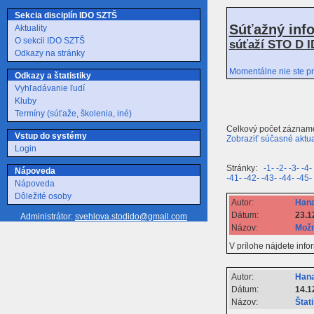
Sekcia disciplín IDO SZTŠ
Súťažný inf
Aktuality
O sekcii IDO SZTŠ
súťaží STO D I
Odkazy na stránky
Momentálne nie ste pr
Odkazy a štatistiky
Vyhľadávanie ľudí
Kluby
Termíny (súťaže, školenia, iné)
Celkový počet záznam
Vstup do systémy
Zobraziť súčasné aktua
Login
Stránky:
-1-
-2-
-3-
-4-
Nápoveda
-41-
-42-
-43-
-44-
-45-
Nápoveda
Dôležité osoby
Autor:
Hana
Dátum:
23.1
Administrátor:
svehlova.stodido@gmail.com
Názov:
Možn
V prílohe nájdete in
Autor:
Hana
Dátum:
14.1
Názov:
Štat