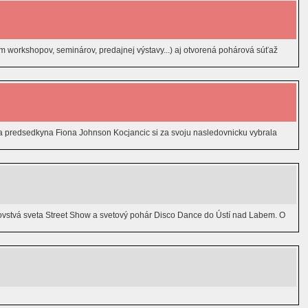
em workshopov, seminárov, predajnej výstavy...) aj otvorená pohárová súťaž
 predsedkyna Fiona Johnson Kocjancic si za svoju nasledovnicku vybrala
ovstvá sveta Street Show a svetový pohár Disco Dance do Ústí nad Labem. O