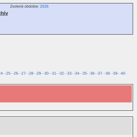
Zvolené obdobie:
2026
chív
24-
-25-
-26-
-27-
-28-
-29-
-30-
-31-
-32-
-33-
-34-
-35-
-36-
-37-
-38-
-39-
-40-