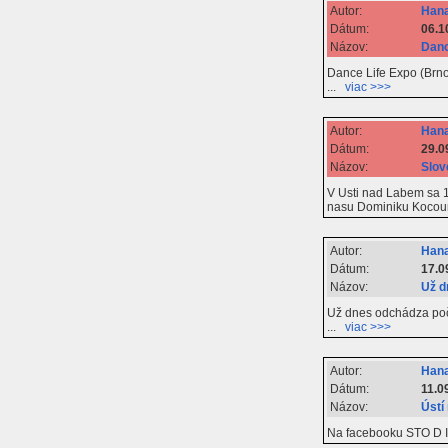
Autor:
Hana
Dátum:
06.1
Názov:
Danc
Dance Life Expo (Brno,
...
viac >>>
Autor:
Hana
Dátum:
29.0
Názov:
Slov
V Usti nad Labem sa 1
nasu Dominiku Kocour
Autor:
Hana
Dátum:
17.0
Názov:
Už d
Už dnes odchádza poče
...
viac >>>
Autor:
Hana
Dátum:
11.0
Názov:
Ústí
Na facebooku STO D ID