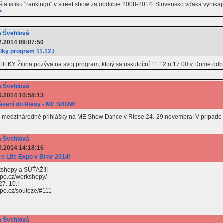
 štatistiku "rankingu" v street show za obdobie 2008-2014. Slovensko vďaka vynika
>
 Švehlová
2.2014 09:07:50
ilky program 11.12.!
ILKY Žilina pozýva na svoj program, ktorý sa uskutoční 11.12.o 17:00 v Dome odb
 Švehlová
0.2014 10:58:13
lásení do Riesy - ME SHOW
 si medzinárodné prihlášky na ME Show Dance v Riese 24.-29.novembra! V prípade
 Švehlová
0.2014 14:18:16
e Life Expo v Brne 2014!
kshopy a SÚŤAŽ!!!
xpo.cz/workshopy/
7. 10.!
xpo.cz/souteze/#111
 Švehlová