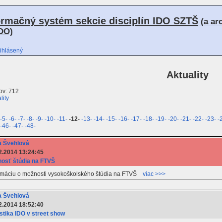
ormačný systém sekcie disciplín IDO SZTŠ
(a ar
DO)
ihlásený
Aktuality
ov: 712
lity
-5-
-6-
-7-
-8-
-9-
-10-
-11-
-12-
-13-
-14-
-15-
-16-
-17-
-18-
-19-
-20-
-21-
-22-
-23-
-
-46-
-47-
-48-
 Švehlová
2.2014 13:24:45
osť štúdia na FTVŠ
formáciu o možnosti vysokoškolského štúdia na FTVŠ
viac >>>
 Švehlová
2.2014 18:52:40
istika IDO v street show