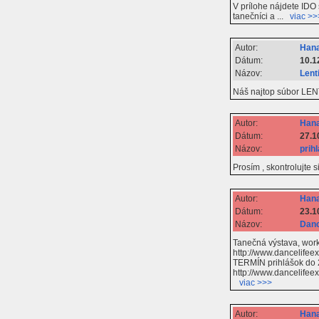
V prílohe nájdete IDO
tanečníci a ...
viac >>
Autor:
Hana
Dátum:
10.1
Názov:
Lent
Náš najtop súbor LENT
Autor:
Hana
Dátum:
27.1
Názov:
prih
Prosím , skontrolujte
Autor:
Hana
Dátum:
23.1
Názov:
Danc
Tanečná výstava, wor
http://www.dancelifee
TERMÍN prihlášok do 2
http://www.dancelifee
viac >>>
Autor:
Hana