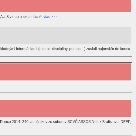
e, A a B v duu a skupinách!
viac >>>
nými informáciami (miesto, disciplíny, priestor...) zaslali najneskôr do konca
CO Dance 2014! 240 tanečníkov zo súborov SCVČ ASSOS Nelux Bratislava, DEEP,