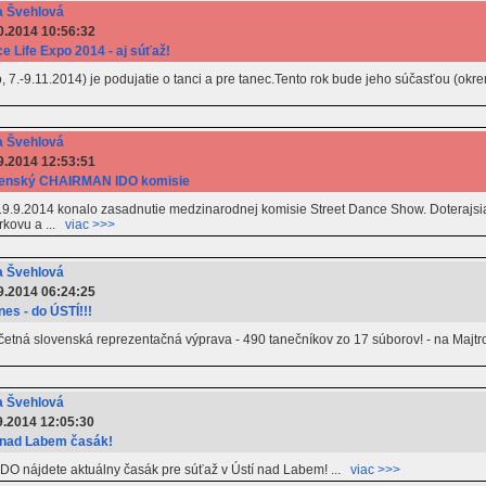
 Švehlová
0.2014 10:56:32
e Life Expo 2014 - aj súťaž!
 7.-9.11.2014) je podujatie o tanci a pre tanec.Tento rok bude jeho súčasťou (okr
 Švehlová
9.2014 12:53:51
enský CHAIRMAN IDO komisie
9.9.2014 konalo zasadnutie medzinarodnej komisie Street Dance Show. Doterajsia
kovu a ...
viac >>>
 Švehlová
9.2014 06:24:25
nes - do ÚSTÍ!!!
tná slovenská reprezentačná výprava - 490 tanečníkov zo 17 súborov! - na Majtr
 Švehlová
9.2014 12:05:30
 nad Labem časák!
O nájdete aktuálny časák pre súťaž v Ústí nad Labem! ...
viac >>>