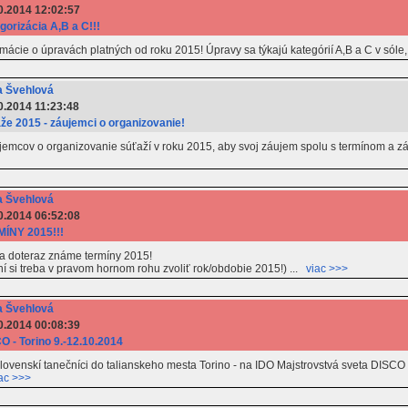
0.2014 12:02:57
gorizácia A,B a C!!!
rmácie o úpravách platných od roku 2015! Úpravy sa týkajú kategórií A,B a C v sól
 Švehlová
0.2014 11:23:48
že 2015 - záujemci o organizovanie!
cov o organizovanie súťaží v roku 2015, aby svoj záujem spolu s termínom a základ
 Švehlová
0.2014 06:52:08
ÍNY 2015!!!
ra doteraz známe termíny 2015!
í si treba v pravom hornom rohu zvoliť rok/obdobie 2015!) ...
viac >>>
 Švehlová
0.2014 00:08:39
O - Torino 9.-12.10.2014
ovenskí tanečníci do talianskeho mesta Torino - na IDO Majstrovstvá sveta DIS
ac >>>