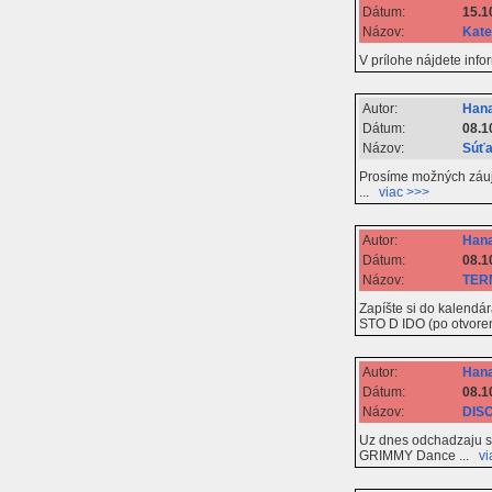
Dátum:
15.1
Názov:
Kate
V prílohe nájdete info
Autor:
Hana
Dátum:
08.1
Názov:
Súťa
Prosíme možných záujem
...
viac >>>
Autor:
Hana
Dátum:
08.1
Názov:
TERM
Zapíšte si do kalendá
STO D IDO (po otvoren
Autor:
Hana
Dátum:
08.1
Názov:
DISC
Uz dnes odchadzaju sl
GRIMMY Dance ...
vi