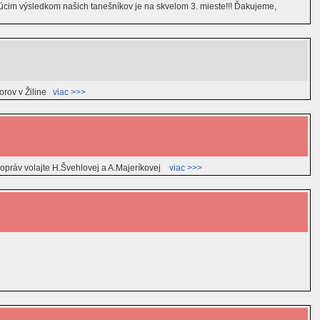
júcim výsledkom našich tanešníkov je na skvelom 3. mieste!!! Ďakujeme,
orov v Žiline
viac >>>
 opráv volajte H.Švehlovej a A.Majeríkovej
viac >>>