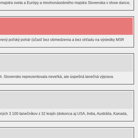
emajstra sveta a Európy a mnohonásobného majstra Slovenska v show dance,
vorený poľský pohár (účasť bez obmedzenia a bez ohľadu na výsledky MSR
h. Slovensko reprezentovala neveľká, ale úspešná tanečná výprava.
ch 3 100 tanečníkov z 32 krajín (dokonca aj USA, India, Austrália, Kanada,