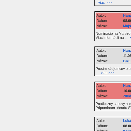
viac >>>
Autor:
Hana
Dátum:
08.0
Názov:
Majs
Nominácie na Majstrov
Viac informácií na ...
Autor:
Hana
Dátum:
11.0
Názov:
BREM
Prosím záujemcov o ub
...
viac >>>
Autor:
Hana
Dátum:
10.0
Názov:
Zili
Predbezny casovy har
Pripominam uhradu S
Autor:
Luká
Dátum:
08.0