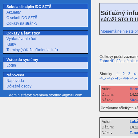
Sekcia disciplín IDO SZTŠ
Súťažný inf
Aktuality
O sekcii IDO SZTŠ
súťaží STO D I
Odkazy na stránky
Momentálne nie ste pr
Odkazy a štatistiky
Vyhľadávanie ľudí
Kluby
Termíny (súťaže, školenia, iné)
Celkový počet záznam
Vstup do systémy
Zobraziť súčasné aktua
Login
Stránky:
-1-
-2-
-3-
-4-
Nápoveda
-41-
-42-
-43-
-44-
-45-
Nápoveda
Dôležité osoby
Autor:
Hana
Dátum:
14.1
Administrátor:
svehlova.stodido@gmail.com
Názov:
Škol
Pozývame všetkých záu
Autor:
Luká
Dátum:
14.1
Názov:
Tane