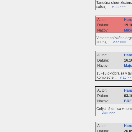
Tanečná show zložená
salsa, ...
viac >>>
Autor:
Hana
Dátum:
19.1
Názov:
Miko
V mene poľského orga
2005), ...
viac >>>
Autor:
Hana
Dátum:
16.1
Názov:
Majs
15.-16.októbra sa v t
Kompletné ...
viac >>
Autor:
Hana
Dátum:
03.1
Názov:
BRE
Celých 5 dní sa v nem
...
viac >>>
Autor:
Hana
Dátum:
26.0