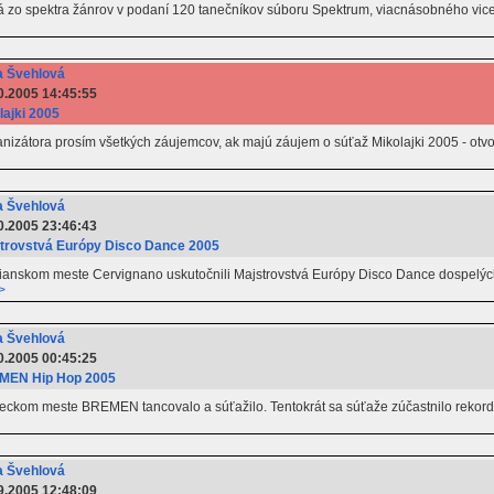
 zo spektra žánrov v podaní 120 tanečníkov súboru Spektrum, viacnásobného vic
 Švehlová
0.2005 14:45:55
lajki 2005
nizátora prosím všetkých záujemcov, ak majú záujem o súťaž Mikolajki 2005 - ot
 Švehlová
0.2005 23:46:43
trovstvá Európy Disco Dance 2005
alianskom meste Cervignano uskutočnili Majstrovstvá Európy Disco Dance dospelýc
>
 Švehlová
0.2005 00:45:25
MEN Hip Hop 2005
eckom meste BREMEN tancovalo a súťažilo. Tentokrát sa súťaže zúčastnilo rekordný
 Švehlová
9.2005 12:48:09