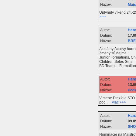
Názov:
Majs
Uplynulý víkend 24.-25
>>>
Autor:
Hana
Dátum:
17.0
Názov:
BRE
Aktuálny časový har
Zmeny sú najmä :
Junior Formations, Ch
Children Solos Girls
BD Teams - Formations
Autor:
Hana
Dátum:
13.0
Názov:
Poďa
V mene Prezídia STO D
pod ...
viac >>>
Autor:
Hana
Dátum:
09.0
Názov:
SHO
Nominácie na Majstro