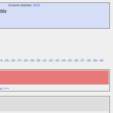
Zvolené obdobie:
2026
chív
24-
-25-
-26-
-27-
-28-
-29-
-30-
-31-
-32-
-33-
-34-
-35-
-36-
-37-
-38-
-39-
-40-
iac >>>