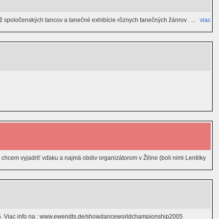
ťaž spoločenských tancov a tanečné exhibície rôznych tanečných žánrov . ...
viac
em vyjadriť vďaku a najmä obdiv organizátorom v Žiline (boli nimi Lentilky
005. Viac info na : www.ewendts.de/showdanceworldchampionship2005