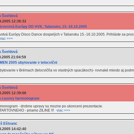
 Švehlová
9.2005 12:36:32
trovstvá Európy DD HVK, Taliansko, 15.-16.10.2005
stvá Európy Disco Dance dospelých v Taliansku 15.-16.10.2005. Prihláste sa pro
viac >>>
 Švehlová
8.2005 21:04:59
EN 2005 ubytovanie v telocvični
ytovanie v Brémach (telocvičňa vo vlastných spacákoch)- rovnaké miesto aj podmi
 Švehlová
8.2005 12:39:06
na casovy harmonogram
monogram - drobne upravy su mozne po ukonceni prezentacie.
TARTOVNEHO - priamo ZILINE !!!
viac >>>
š Eštvanc
8.2005 14:42:40