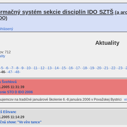
ormačný systém sekcie disciplín IDO SZTŠ
(a ar
DO)
ihlásený
Aktuality
ov: 712
lity
-5-
-6-
-7-
-8-
-9-
-10-
-11-
-12-
-13-
-14-
-15-
-16-
-17-
-18-
-19-
-20-
-21-
-22-
-23-
-
-46-
-47-
-48-
 Švehlová
1.2005 11:31:39
enie STO D IDO 2006
jemcov na tradičné januárové školenie 6.-8.januára 2006 v Považskej Bystrici
v
š Eštvanc
1.2005 11:14:29
čná show: "Vo víre tance"