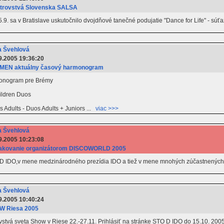
trovstvá Slovenska SALSA
.9. sa v Bratislave uskutočnilo dvojdňové tanečné podujatie "Dance for Life" - sú
 Švehlová
9.2005 19:36:20
MEN aktuálny časový harmonogram
monogram pre Brémy
ildren Duos
 Adults - Duos Adults + Juniors ...
viac >>>
 Švehlová
9.2005 10:23:08
kovanie organizátorom DISCOWORLD 2005
 IDO,v mene medzinárodného prezídia IDO a tiež v mene mnohých zúčastnených chc
 Švehlová
9.2005 10:40:24
W Riesa 2005
vstvá sveta Show v Riese 22.-27.11. Prihlásiť na stránke STO D IDO do 15.10. 2