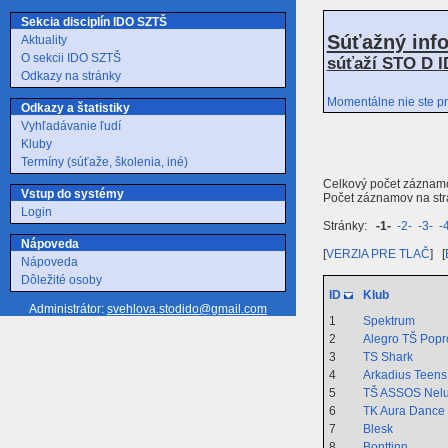
Sekcia disciplín IDO SZTŠ
Súťažný inf
Aktuality
O sekcii IDO SZTŠ
súťaží STO D I
Odkazy na stránky
Momentálne nie ste pr
Odkazy a štatistiky
Vyhľadávanie ľudí
Kluby
Termíny (súťaže, školenia, iné)
Celkový počet záznam
Vstup do systémy
Počet záznamov na strá
Login
Stránky:
-1-
-2-
-3-
-
Nápoveda
[
VERZIA PRE TLAČ
] [
Nápoveda
Dôležité osoby
ID
Klub
Administrátor:
svehlova.stodido@gmail.com
1
Spektrum
2
Alegro TŠ Popr
3
TS Shark
4
Arkadius Teens
5
TŠ ASSOS Nel
6
TK Aura Dance
7
Blesk
8
Bonttinn