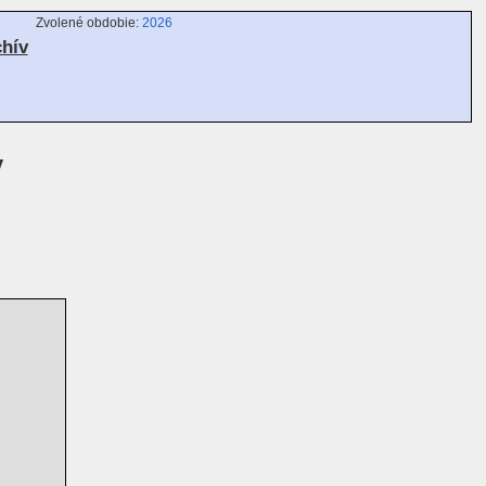
Zvolené obdobie:
2026
chív
v