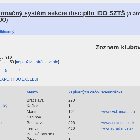
ormačný systém sekcie disciplín IDO SZTŠ
(a ar
DO)
ihlásený
Zoznam klubo
ov: 319
nku: 50 [
nepoužívať stránkovanie
]
4-
-5-
-6-
-7-
EXPORT DO EXCELU
]
Mesto
Zapísaných osôb
Webstránka
Bratislava
290
ocký
Košice
1
Martin
101
www.cvckamarat.eu
Sabinov
1
ux
Bratislava
808
www.assosnelux.sk
Trenčín
410
www.auradance.sk
Banská Bystrica
9
Žilina
1