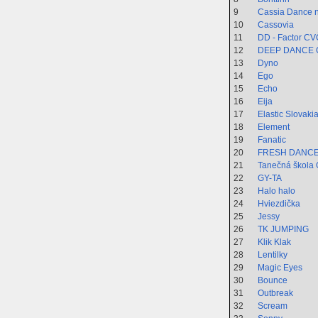
9
Cassia Dance n
10
Cassovia
11
DD - Factor CV
12
DEEP DANCE 
13
Dyno
14
Ego
15
Echo
16
Eija
17
Elastic Slovakia 
18
Element
19
Fanatic
20
FRESH DANC
21
Tanečná škola
22
GY-TA
23
Halo halo
24
Hviezdička
25
Jessy
26
TK JUMPING
27
Klik Klak
28
Lentilky
29
Magic Eyes
30
Bounce
31
Outbreak
32
Scream