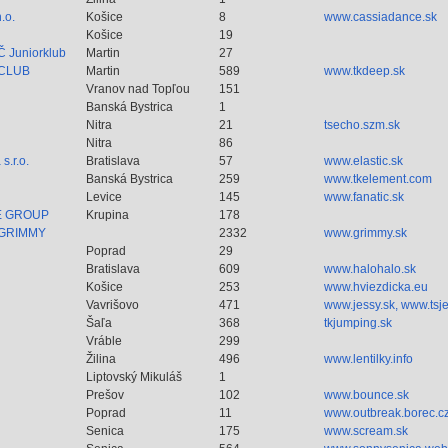
.o.
Košice
8
www.cassiadance.sk
Košice
19
Č Juniorklub
Martin
27
CLUB
Martin
589
www.tkdeep.sk
Vranov nad Topľou
151
Banská Bystrica
1
Nitra
21
tsecho.szm.sk
Nitra
86
s.r.o.
Bratislava
57
www.elastic.sk
Banská Bystrica
259
www.tkelement.com
Levice
145
www.fanatic.sk
E GROUP
Krupina
178
 GRIMMY
2332
www.grimmy.sk
Poprad
29
Bratislava
609
www.halohalo.sk
Košice
253
www.hviezdicka.eu
Vavrišovo
471
www.jessy.sk, www.tsje
Šaľa
368
tkjumping.sk
Vráble
299
Žilina
496
www.lentilky.info
Liptovský Mikuláš
1
Prešov
102
www.bounce.sk
Poprad
11
www.outbreak.borec.c
Senica
175
www.scream.sk