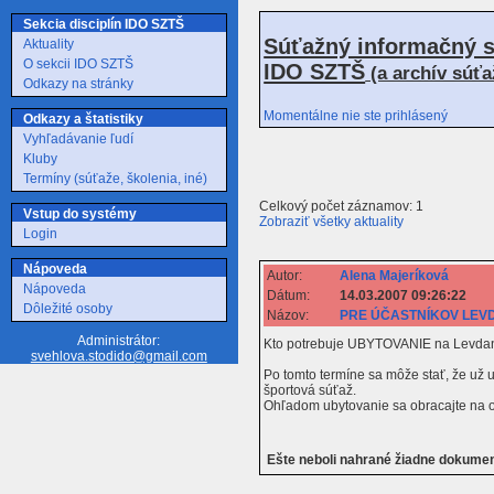
Sekcia disciplín IDO SZTŠ
Súťažný informačný s
Aktuality
O sekcii IDO SZTŠ
IDO SZTŠ
(a archív súť
Odkazy na stránky
Momentálne nie ste prihlásený
Odkazy a štatistiky
Vyhľadávanie ľudí
Kluby
Termíny (súťaže, školenia, iné)
Celkový počet záznamov: 1
Vstup do systémy
Zobraziť všetky aktuality
Login
Nápoveda
Autor:
Alena Majeríková
Nápoveda
Dátum:
14.03.2007 09:26:22
Dôležité osoby
Názov:
PRE ÚČASTNÍKOV LEV
Administrátor:
Kto potrebuje UBYTOVANIE na Levdanc
svehlova.stodido@gmail.com
Po tomto termíne sa môže stať, že už 
športová súťaž.
Ohľadom ubytovanie sa obracajte na o
Ešte neboli nahrané žiadne dokume