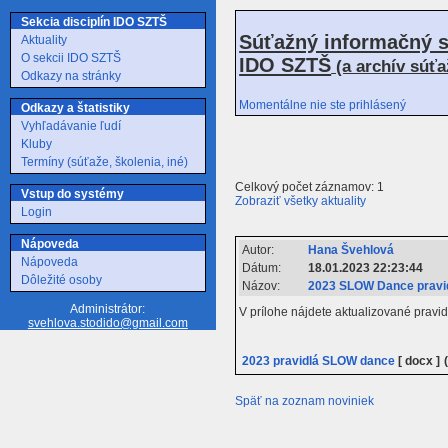
Sekcia disciplín IDO SZTŠ
Súťažný informačný s
Aktuality
O sekcii IDO SZTŠ
IDO SZTŠ
(a archív súť
Odkazy na stránky
Momentálne nie ste prihlásený
Odkazy a štatistiky
Vyhľadávanie ľudí
Kluby
Termíny (súťaže, školenia, iné)
Celkový počet záznamov: 1
Vstup do systémy
Zobraziť všetky aktuality
Login
Nápoveda
Autor:
Hana Švehlová
Nápoveda
Dátum:
18.01.2023 22:23:44
Dôležité osoby
Názov:
2023 SLOW Dance pravi
Administrátor:
V prílohe nájdete aktualizované prav
svehlova.stodido@gmail.com
2023 pravidlá SLOW dance
[ docx ]
Späť na zoznam noviniek