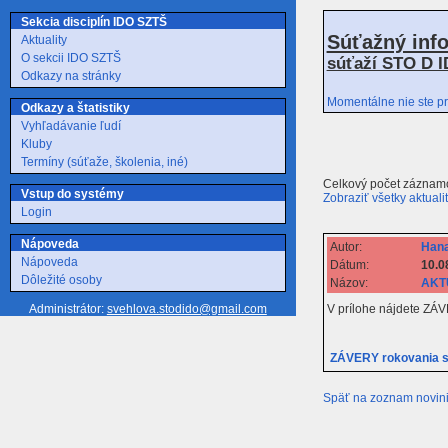
Sekcia disciplín IDO SZTŠ
Súťažný inf
Aktuality
O sekcii IDO SZTŠ
súťaží STO D I
Odkazy na stránky
Momentálne nie ste pr
Odkazy a štatistiky
Vyhľadávanie ľudí
Kluby
Termíny (súťaže, školenia, iné)
Celkový počet záznamo
Vstup do systémy
Zobraziť všetky aktuali
Login
Nápoveda
Autor:
Hana
Nápoveda
Dátum:
10.0
Dôležité osoby
Názov:
AKTU
V prílohe nájdete ZÁV
Administrátor:
svehlova.stodido@gmail.com
ZÁVERY rokovania s
Späť na zoznam novin