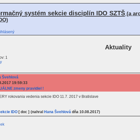
ormačný systém sekcie disciplín IDO SZTŠ
(a ar
DO)
ihlásený
Aktuality
v: 1
ty
 Švehlová
8.2017 19:59:33
ÁLNE zmeny pravidiel !
ERY rokovania vedenia sekcie IDO 11.7. 2017 v Bratislave
ekcie IDO
[ doc ]
(nahral
Hana Švehlová
dňa 10.08.2017)
iek