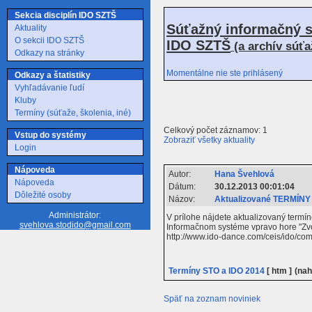
Sekcia disciplín IDO SZTŠ
Súťažný informačný s
Aktuality
O sekcii IDO SZTŠ
IDO SZTŠ
(a archív súť
Odkazy na stránky
Momentálne nie ste prihlásený
Odkazy a štatistiky
Vyhľadávanie ľudí
Kluby
Termíny (súťaže, školenia, iné)
Celkový počet záznamov: 1
Vstup do systémy
Zobraziť všetky aktuality
Login
Nápoveda
Autor:
Hana Švehlová
Nápoveda
Dátum:
30.12.2013 00:01:04
Dôležité osoby
Názov:
Aktualizované TERMÍNY
Administrátor:
V prílohe nájdete aktualizovaný termín
svehlova.stodido@gmail.com
Informačnom systéme vpravo hore "Zvo
http://www.ido-dance.com/ceis/ido/com
Termíny STO a IDO 2014
[ htm ]
(nah
Späť na zoznam noviniek