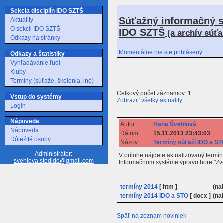
Sekcia disciplín IDO SZTŠ
Súťažný informačný s
Aktuality
O sekcii IDO SZTŠ
IDO SZTŠ
(a archív súť
Odkazy na stránky
Momentálne nie ste prihlásený
Odkazy a štatistiky
Vyhľadávanie ľudí
Kluby
Termíny (súťaže, školenia, iné)
Celkový počet záznamov: 1
Vstup do systémy
Zobraziť všetky aktuality
Login
Nápoveda
Autor:
Hana Švehlová
Nápoveda
Dátum:
15.11.2013 23:43:03
Dôležité osoby
Názov:
Termíny súťaží IDO a S
Administrátor:
V prílohe nájdete aktualizovaný termín
svehlova.stodido@gmail.com
Informačnom systéme vpravo hore "Zv
termíny 2014
[ htm ]
(na
termíny 2014 IDO a STO
[ docx ]
(na
Späť na zoznam noviniek