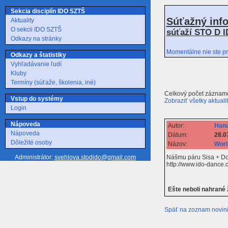
Sekcia disciplín IDO SZTŠ
Súťažný inf
Aktuality
O sekcii IDO SZTŠ
súťaží STO D I
Odkazy na stránky
Momentálne nie ste pr
Odkazy a štatistiky
Vyhľadávanie ľudí
Kluby
Termíny (súťaže, školenia, iné)
Celkový počet záznamo
Vstup do systémy
Zobraziť všetky aktuali
Login
Nápoveda
Autor:
Hana
Nápoveda
Dátum:
28.0
Dôležité osoby
Názov:
Worl
Nášmu páru Sisa + Dodo
Administrátor:
svehlova.stodido@gmail.com
http://www.ido-danc
Ešte neboli nahrané
Späť na zoznam novin