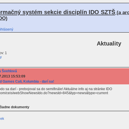
ormačný systém sekcie disciplín IDO SZTŠ
(a ar
DO)
ihlásený
Aktuality
v: 1
ty
 Švehlová
7.2013 15:53:09
d Games Cali, Kolumbia - darí sa!
 sa darí - prebojoval sa do semifinále! Aktuálne info aj na stránke IDO
e.com/ceis/webShowNewsIdo.do?newsId=845&typ=news&type=current
 žiadne dokumenty
iek