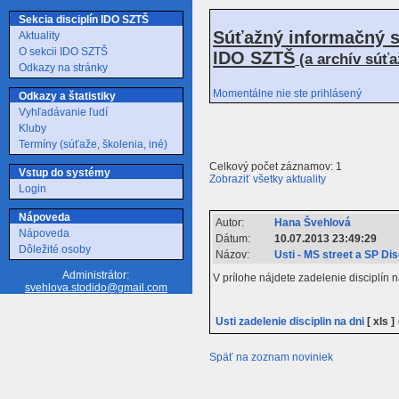
Sekcia disciplín IDO SZTŠ
Súťažný informačný s
Aktuality
O sekcii IDO SZTŠ
IDO SZTŠ
(a archív súť
Odkazy na stránky
Momentálne nie ste prihlásený
Odkazy a štatistiky
Vyhľadávanie ľudí
Kluby
Termíny (súťaže, školenia, iné)
Celkový počet záznamov: 1
Vstup do systémy
Zobraziť všetky aktuality
Login
Nápoveda
Autor:
Hana Švehlová
Nápoveda
Dátum:
10.07.2013 23:49:29
Dôležité osoby
Názov:
Usti - MS street a SP Di
Administrátor:
V prílohe nájdete zadelenie disciplín n
svehlova.stodido@gmail.com
Usti zadelenie disciplin na dni
[ xls ]
Späť na zoznam noviniek