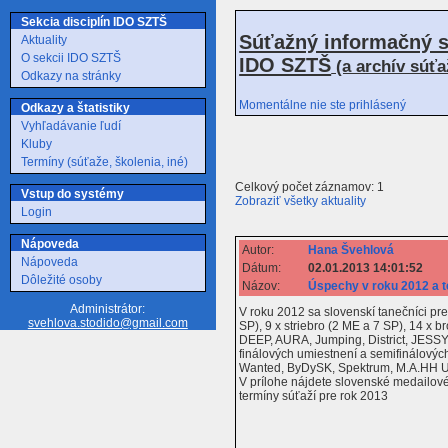
Sekcia disciplín IDO SZTŠ
Súťažný informačný s
Aktuality
O sekcii IDO SZTŠ
IDO SZTŠ
(a archív súť
Odkazy na stránky
Momentálne nie ste prihlásený
Odkazy a štatistiky
Vyhľadávanie ľudí
Kluby
Termíny (súťaže, školenia, iné)
Celkový počet záznamov: 1
Vstup do systémy
Zobraziť všetky aktuality
Login
Nápoveda
Autor:
Hana Švehlová
Nápoveda
Dátum:
02.01.2013 14:01:52
Dôležité osoby
Názov:
Úspechy v roku 2012 a 
Administrátor:
V roku 2012 sa slovenskí tanečníci pre
svehlova.stodido@gmail.com
SP), 9 x striebro (2 ME a 7 SP), 14 x 
DEEP, AURA, Jumping, District, JESSY,
finálových umiestnení a semifinálových
Wanted, ByDySK, Spektrum, M.A.HH Un
V prílohe nájdete slovenské medailov
termíny súťaží pre rok 2013