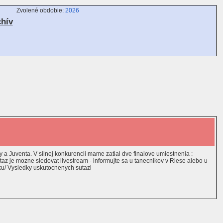
Zvolené obdobie:
2026
chív
 a Juventa. V silnej konkurencii mame zatial dve finalove umiestnenia :
 je mozne sledovat livestream - informujte sa u tanecnikov v Riese alebo u
ku/ Vysledky uskutocnenych sutazi