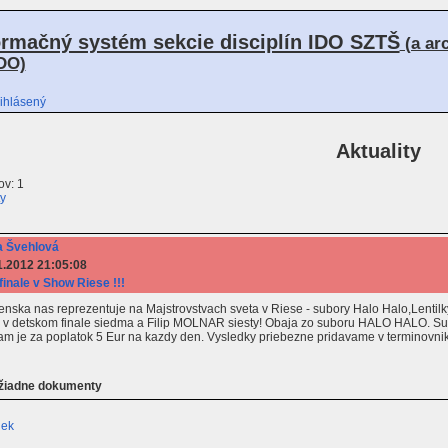
ormačný systém sekcie disciplín IDO SZTŠ
(a ar
DO)
ihlásený
Aktuality
v: 1
ty
 Švehlová
1.2012 21:05:08
finale v Show Riese !!!
nska nas reprezentuje na Majstrovstvach sveta v Riese - subory Halo Halo,Lentilky
 detskom finale siedma a Filip MOLNAR siesty! Obaja zo suboru HALO HALO. Sutaz
eam je za poplatok 5 Eur na kazdy den. Vysledky priebezne pridavame v terminovni
 žiadne dokumenty
iek