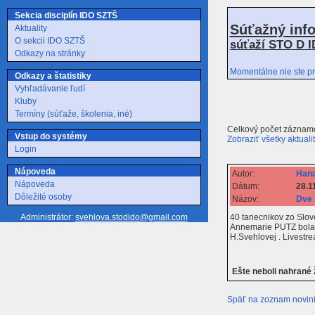
Sekcia disciplín IDO SZTŠ
Súťažný inf
Aktuality
O sekcii IDO SZTŠ
súťaží STO D I
Odkazy na stránky
Momentálne nie ste pr
Odkazy a štatistiky
Vyhľadávanie ľudí
Kluby
Termíny (súťaže, školenia, iné)
Celkový počet záznamo
Vstup do systémy
Zobraziť všetky aktuali
Login
Nápoveda
Autor:
Hana
Nápoveda
Dátum:
28.1
Dôležité osoby
Názov:
Dve 
40 tanecnikov zo Slove
Administrátor:
svehlova.stodido@gmail.com
Annemarie PUTZ bola v
H.Svehlovej . Livestr
Ešte neboli nahrané
Späť na zoznam novin