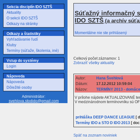
Sekcia disciplín IDO SZTŠ
Súťažný informačný s
Aktuality
O sekcii IDO SZTŠ
IDO SZTŠ
(a archív súť
Odkazy na stránky
Momentálne nie ste prihlásený
Odkazy a štatistiky
Vyhľadávanie ľudí
Kluby
Termíny (súťaže, školenia, iné)
Celkový počet záznamov: 1
Vstup do systémy
Zobraziť všetky aktuality
Login
Nápoveda
Autor:
Hana Švehlová
Nápoveda
Dátum:
17.12.2012 10:59:04
Dôležité osoby
Názov:
TERMÍNY 2013 - domáce 
Administrátor:
V prílohe nájdete AKTUALIZOVANÉ term
svehlova.stodido@gmail.com
V medzinárodnom termínovníku sú OFICIÁ
prihláška DEEP DANCE LEAGUE
[ d
Termíny IDO a STO D IDO 2013
[ doc
Späť na zoznam noviniek