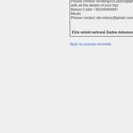
Please contact: booking2012pecs@g
with all the details of your trip!
Balázs Csibri +36209469997
Meals
Please contact: ido.mdssz@gmail.co
Ešte neboli nahrané žiadne dokume
Späť na zoznam noviniek