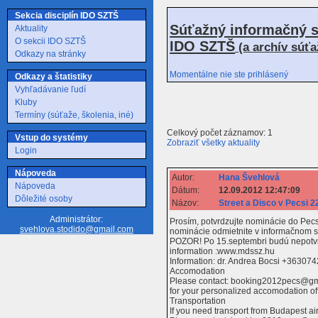
Sekcia disciplín IDO SZTŠ
Súťažný informačný s
Aktuality
O sekcii IDO SZTŠ
IDO SZTŠ
(a archív súť
Odkazy na stránky
Momentálne nie ste prihlásený
Odkazy a štatistiky
Vyhľadávanie ľudí
Kluby
Termíny (súťaže, školenia, iné)
Celkový počet záznamov: 1
Vstup do systémy
Zobraziť všetky aktuality
Login
Nápoveda
Autor:
Hana Švehlová
Nápoveda
Dátum:
12.09.2012 12:47:09
Dôležité osoby
Názov:
Street a Disco v Pecsi 2
Administrátor:
Prosím, potvrdzujte nominácie do Pec
svehlova.stodido@gmail.com
nominácie odmietnite v informačnom 
POZOR! Po 15.septembri budú nepotv
information :www.mdssz.hu
Information: dr. Andrea Bocsi +36307
Accomodation
Please contact: booking2012pecs@g
for your personalized accomodation of
Transportation
If you need transport from Budapest ai