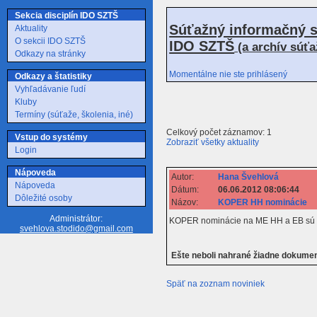
Sekcia disciplín IDO SZTŠ
Súťažný informačný s
Aktuality
O sekcii IDO SZTŠ
IDO SZTŠ
(a archív súť
Odkazy na stránky
Momentálne nie ste prihlásený
Odkazy a štatistiky
Vyhľadávanie ľudí
Kluby
Termíny (súťaže, školenia, iné)
Celkový počet záznamov: 1
Vstup do systémy
Zobraziť všetky aktuality
Login
Nápoveda
Autor:
Hana Švehlová
Nápoveda
Dátum:
06.06.2012 08:06:44
Dôležité osoby
Názov:
KOPER HH nominácie
Administrátor:
KOPER nominácie na ME HH a EB sú pos
svehlova.stodido@gmail.com
Ešte neboli nahrané žiadne dokume
Späť na zoznam noviniek