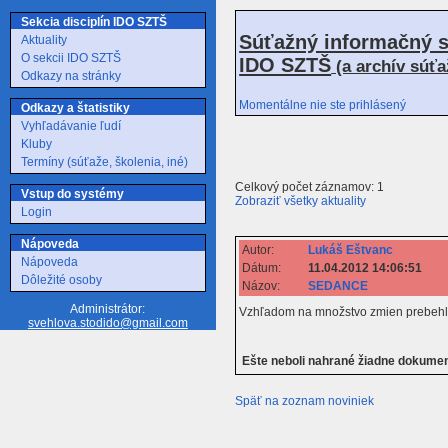
Sekcia disciplín IDO SZTŠ
Súťažný informačný s
Aktuality
O sekcii IDO SZTŠ
IDO SZTŠ
(a archív súť
Odkazy na stránky
Momentálne nie ste prihlásený
Odkazy a štatistiky
Vyhľadávanie ľudí
Kluby
Termíny (súťaže, školenia, iné)
Celkový počet záznamov: 1
Vstup do systémy
Zobraziť všetky aktuality
Login
Nápoveda
Autor:
Lukáš Eštvanc
Nápoveda
Dátum:
11.04.2012 14:06:51
Dôležité osoby
Názov:
SEDANCE
Administrátor:
Vzhľadom na množstvo zmien prebehlo 
svehlova.stodido@gmail.com
Ešte neboli nahrané žiadne dokume
Späť na zoznam noviniek