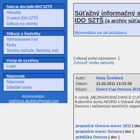
Sekcia disciplín IDO SZTŠ
Súťažný informačný s
Aktuality
O sekcii IDO SZTŠ
IDO SZTŠ
(a archív súť
Odkazy na stránky
Momentálne nie ste prihlásený
Odkazy a štatistiky
Vyhľadávanie ľudí
Kluby
Termíny (súťaže, školenia, iné)
Celkový počet záznamov: 1
Vstup do systémy
Zobraziť všetky aktuality
Login
Nápoveda
Autor:
Hana Švehlová
Nápoveda
Dátum:
21.02.2011 13:33:30
Dôležité osoby
Názov:
Dance Cup Ostrava 2011 
Administrátor:
II. ročník „MEZINÁRODNÍ DANCE CUP OS
svehlova.stodido@gmail.com
Kulturního domu AKORD v Ostravě-Zábře
členovia i nečlenovia tanečních organ
propozície Ostrava marec 2011
[ doc
propozície marec Ostrava
[ doc ]
prihláška Ostrava
[ doc ]