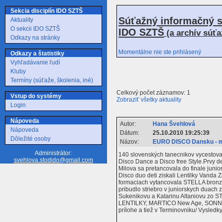
Sekcia disciplín IDO SZTŠ
Súťažný informačný s
Aktuality
O sekcii IDO SZTŠ
IDO SZTŠ
(a archív súť
Odkazy na stránky
Momentálne nie ste prihlásený
Odkazy a štatistiky
Vyhľadávanie ľudí
Kluby
Termíny (súťaže, školenia, iné)
Celkový počet záznamov: 1
Vstup do systémy
Zobraziť všetky aktuality
Login
Nápoveda
Autor:
Hana Švehlová
Nápoveda
Dátum:
25.10.2010 19:25:39
Dôležité osoby
Názov:
EURO DISCO Dansku - m
Administrátor:
140 slovenských tanecnikov vycestoval
svehlova.stodido@gmail.com
Disco Dance a Disco free Style.Prvy 
Milova sa pretancovala do finale junio
Disco duo deti ziskali Lentilky Vanda
formaciach vytancovala STELLA bronz, 
pribudlo striebro v juniorskych duach 
Sukenikovu a Katarinu Altaniovu zo S
LENTILKY, MARTICO New Age, SONNY a 
prílohe a tiež v Terminovniku/ Vysledky