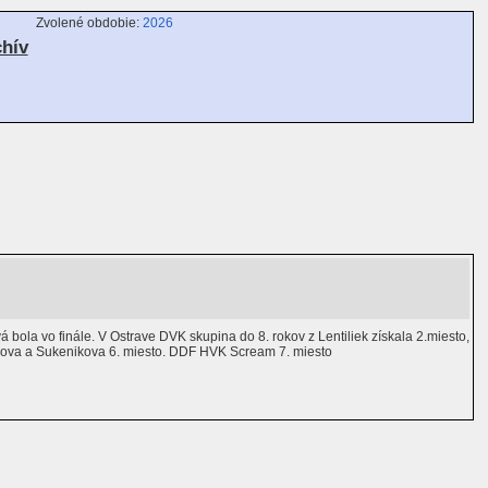
Zvolené obdobie:
2026
chív
bola vo finále. V Ostrave DVK skupina do 8. rokov z Lentiliek získala 2.miesto,
aniova a Sukenikova 6. miesto. DDF HVK Scream 7. miesto