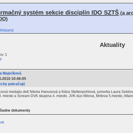
ormačný systém sekcie disciplín IDO SZTŠ
(a ar
DO)
ihlásený
Aktuality
v: 1
ty
a Majeríková
6.2010 10:46:05
chy pokračujú
zovú medajlu deti Nikola Hanusová a Klára Steltenpohlová, juniorka Laura Szeliová 
3. miesto a Scream DVK skupina 4. miesto. JVK duo Milova, Mritova 5.miesto, Alt
 žiadne dokumenty
iek