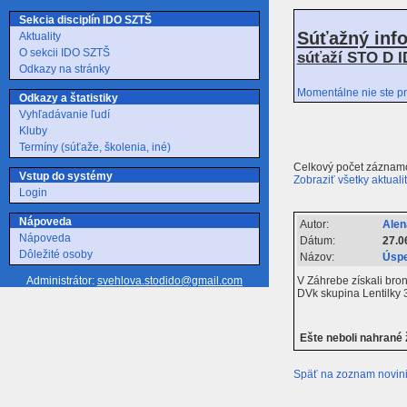
Sekcia disciplín IDO SZTŠ
Súťažný inf
Aktuality
O sekcii IDO SZTŠ
súťaží STO D I
Odkazy na stránky
Momentálne nie ste pr
Odkazy a štatistiky
Vyhľadávanie ľudí
Kluby
Termíny (súťaže, školenia, iné)
Celkový počet záznamo
Vstup do systémy
Zobraziť všetky aktuali
Login
Nápoveda
Autor:
Alen
Nápoveda
Dátum:
27.0
Dôležité osoby
Názov:
Úspe
V Záhrebe získali bron
Administrátor:
svehlova.stodido@gmail.com
DVk skupina Lentilky 
Ešte neboli nahrané
Späť na zoznam novin