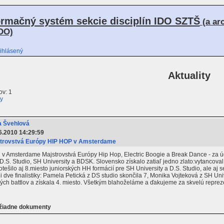
ormačný systém sekcie disciplín IDO SZTŠ
(a ar
DO)
ihlásený
Aktuality
v: 1
ty
 Švehlová
6.2010 14:29:59
trovstvá Európy HIP HOP v Amsterdame
 v Amsterdame Majstrovstvá Európy Hip Hop, Electric Boogie a Break Dance - za úč
 D.S. Studio, SH University a BDSK. Slovensko získalo zatiaľ jedno zlato:vytancoval
Potešilo aj 8.miesto juniorských HH formácií pre SH University a D.S. Studio, ale 
i dve finalistiky: Pamela Petická z DS studio skončila 7, Monika Vojteková z SH U
vých battlov a získala 4. miesto. Všetkým blahoželáme a ďakujeme za skvelú repre
 žiadne dokumenty