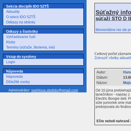
Sekcia disciplín IDO SZTŠ
Súťažný inf
Aktuality
O sekcii IDO SZTŠ
súťaží STO D I
Odkazy na stránky
Momentálne nie ste pr
Odkazy a štatistiky
Vyhľadávanie ľudí
Kluby
Termíny (súťaže, školenia, iné)
Celkový počet záznamo
Vstup do systémy
Zobraziť všetky aktuali
Login
Nápoveda
Autor:
Hana
Nápoveda
Dátum:
13.0
Dôležité osoby
Názov:
Majs
Od 10.júna prebiehajú
Administrátor:
svehlova.stodido@gmail.com
tanečníkov - najviac z
Electric Boogie detí. 
sóle junioriek sme mal
prebojovala do finálo
Ešte neboli nahrané