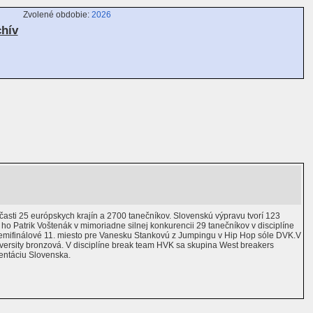
Zvolené obdobie:
2026
chív
asti 25 európskych krajín a 2700 tanečníkov. Slovenskú výpravu tvorí 123
 ho Patrik Voštenák v mimoriadne silnej konkurencii 29 tanečníkov v disciplíne
aj semifinálové 11. miesto pre Vanesku Stankovú z Jumpingu v Hip Hop sóle DVK.V
niversity bronzová. V disciplíne break team HVK sa skupina West breakers
zentáciu Slovenska.