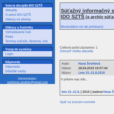
Sekcia disciplín IDO SZTŠ
Súťažný informačný s
Aktuality
O sekcii IDO SZTŠ
IDO SZTŠ
(a archív súť
Odkazy na stránky
Momentálne nie ste prihlásený
Odkazy a štatistiky
Vyhľadávanie ľudí
Kluby
Termíny (súťaže, školenia, iné)
Celkový počet záznamov: 1
Vstup do systémy
Zobraziť všetky aktuality
Login
Nápoveda
Autor:
Hana Švehlová
Nápoveda
Dátum:
28.04.2010 10:57:44
Dôležité osoby
Názov:
Leto 15.-21.8.2010
Administrátor:
V prílohe viac info...
svehlova.stodido@gmail.com
leto 15.-21.8.
[ 2010 ]
(nahral
Hana Š
Späť na zoznam noviniek