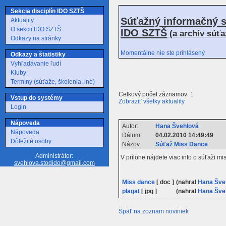
Sekcia disciplín IDO SZTŠ
Súťažný informačný s
Aktuality
O sekcii IDO SZTŠ
IDO SZTŠ
(a archív súť
Odkazy na stránky
Momentálne nie ste prihlásený
Odkazy a štatistiky
Vyhľadávanie ľudí
Kluby
Termíny (súťaže, školenia, iné)
Celkový počet záznamov: 1
Vstup do systémy
Zobraziť všetky aktuality
Login
Nápoveda
Autor:
Hana Švehlová
Nápoveda
Dátum:
04.02.2010 14:49:49
Dôležité osoby
Názov:
Súťaž Miss Dance
Administrátor:
V prílohe nájdete viac info o súťaži 
svehlova.stodido@gmail.com
Miss dance
[ doc ]
(nahral
Hana Šve
plagat
[ jpg ]
(nahral
Hana Šve
Späť na zoznam noviniek