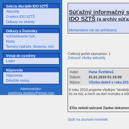
Sekcia disciplín IDO SZTŠ
Súťažný informačný s
Aktuality
O sekcii IDO SZTŠ
IDO SZTŠ
(a archív súť
Odkazy na stránky
Momentálne nie ste prihlásený
Odkazy a štatistiky
Vyhľadávanie ľudí
Kluby
Termíny (súťaže, školenia, iné)
Celkový počet záznamov: 1
Vstup do systémy
Zobraziť všetky aktuality
Login
Nápoveda
Autor:
Hana Švehlová
Nápoveda
Dátum:
01.01.2010 01:16:00
Dôležité osoby
Názov:
Všetko dobré v roku 201
Administrátor:
V roku 2010 prajeme všetkým "stodidá
svehlova.stodido@gmail.com
čo sa má, a nech sa darí rovnako a ešt
Ešte neboli nahrané žiadne dokume
Späť na zoznam noviniek