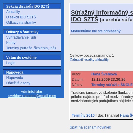
Sekcia disciplín IDO SZTŠ
Súťažný informačný s
Aktuality
O sekcii IDO SZTŠ
IDO SZTŠ
(a archív súť
Odkazy na stránky
Momentálne nie ste prihlásený
Odkazy a štatistiky
Vyhľadávanie ľudí
Kluby
Termíny (súťaže, školenia, iné)
Celkový počet záznamov: 1
Vstup do systémy
Zobraziť všetky aktuality
Login
Nápoveda
Autor:
Hana Švehlová
Nápoveda
Dátum:
12.12.2009 23:30:26
Dôležité osoby
Názov:
Termíny súťaží a ŠKOLE
Administrátor:
Tradičné januárové školenie (funkcion
svehlova.stodido@gmail.com
prílohe nájdete prehľad medzinárodnýc
medzinárodných podujatiach nájdete
Termíny 2010
[ doc ]
(nahral
Hana Š
Späť na zoznam noviniek