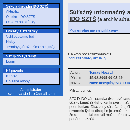
Sekcia disciplín IDO SZTŠ
Súťažný informačný s
Aktuality
O sekcii IDO SZTŠ
IDO SZTŠ
(a archív súť
Odkazy na stránky
Momentálne nie ste prihlásený
Odkazy a štatistiky
Vyhľadávanie ľudí
Kluby
Termíny (súťaže, školenia, iné)
Celkový počet záznamov: 1
Vstup do systémy
Zobraziť všetky aktuality
Login
Nápoveda
Autor:
Tomáš Nezval
Nápoveda
Dátum:
15.02.2005 00:03:19
Dôležité osoby
Názov:
Nové disciplíny STO D I
Administrátor:
Milí tanečníci,
svehlova.stodido@gmail.com
STO D IDO vám ponúka dve nové tanečn
všetky tanečné kluby, záujmové tanečn
podmienkou. Disciplíny sú určené aj 
otvorenia týchto disciplín je umožneni
že ste doposiaľ nemali možnosť adekv
pohára do Košíc.