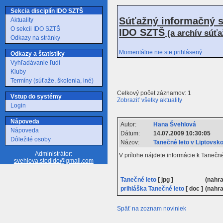
Sekcia disciplín IDO SZTŠ
Súťažný informačný s
Aktuality
O sekcii IDO SZTŠ
IDO SZTŠ
(a archív súť
Odkazy na stránky
Momentálne nie ste prihlásený
Odkazy a štatistiky
Vyhľadávanie ľudí
Kluby
Termíny (súťaže, školenia, iné)
Celkový počet záznamov: 1
Vstup do systémy
Zobraziť všetky aktuality
Login
Nápoveda
Autor:
Hana Švehlová
Nápoveda
Dátum:
14.07.2009 10:30:05
Dôležité osoby
Názov:
Tanečné leto v Liptovs
Administrátor:
V prílohe nájdete informácie k Taneč
svehlova.stodido@gmail.com
Tanečné leto
[ jpg ]
(nahr
prihláška Tanečné leto
[ doc ]
(nahr
Späť na zoznam noviniek