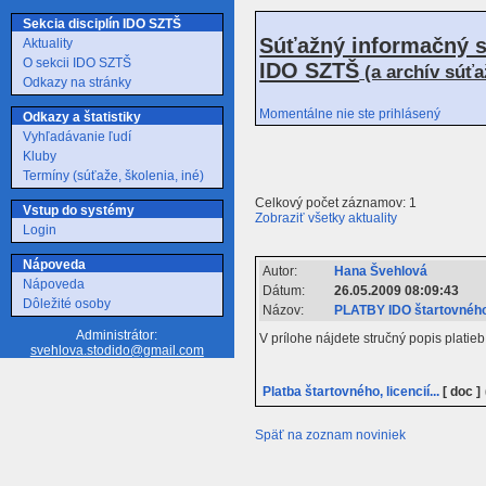
Sekcia disciplín IDO SZTŠ
Súťažný informačný s
Aktuality
O sekcii IDO SZTŠ
IDO SZTŠ
(a archív súť
Odkazy na stránky
Momentálne nie ste prihlásený
Odkazy a štatistiky
Vyhľadávanie ľudí
Kluby
Termíny (súťaže, školenia, iné)
Celkový počet záznamov: 1
Vstup do systémy
Zobraziť všetky aktuality
Login
Nápoveda
Autor:
Hana Švehlová
Nápoveda
Dátum:
26.05.2009 08:09:43
Dôležité osoby
Názov:
PLATBY IDO štartovného
Administrátor:
V prílohe nájdete stručný popis platie
svehlova.stodido@gmail.com
Platba štartovného, licencií...
[ doc ]
Späť na zoznam noviniek