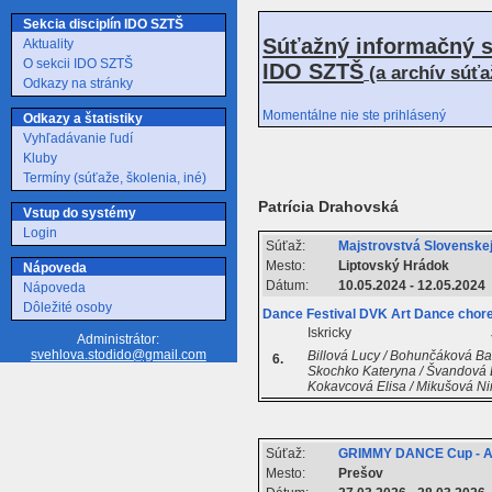
Sekcia disciplín IDO SZTŠ
Súťažný informačný s
Aktuality
O sekcii IDO SZTŠ
IDO SZTŠ
(a archív súť
Odkazy na stránky
Momentálne nie ste prihlásený
Odkazy a štatistiky
Vyhľadávanie ľudí
Kluby
Termíny (súťaže, školenia, iné)
Patrícia Drahovská
Vstup do systémy
Login
Súťaž:
Majstrovstvá Slovenskej 
Mesto:
Liptovský Hrádok
Nápoveda
Dátum:
10.05.2024 - 12.05.2024
Nápoveda
Dôležité osoby
Dance Festival DVK Art Dance chore
Iskricky
Administrátor:
svehlova.stodido@gmail.com
Billová Lucy / Bohunčáková Bar
6.
Skochko Kateryna / Švandová El
Kokavcová Elisa / Mikušová Nin
Súťaž:
GRIMMY DANCE Cup - 
Mesto:
Prešov