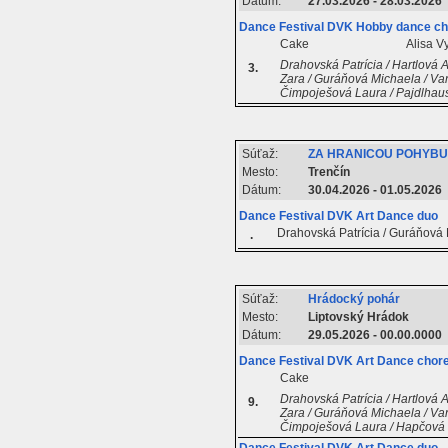
Dátum:
27.03.2026 - 28.03.2026
Dance Festival DVK Hobby dance ch
Cake
Alisa V
Drahovská Patrícia / Hartlová 
3.
Zara / Guráňová Michaela / Van
Čimpoješová Laura / Pajdlhau
Súťaž:
ZA HRANICOU POHYBU 
Mesto:
Trenčín
Dátum:
30.04.2026 - 01.05.2026
Dance Festival DVK Art Dance duo
Drahovská Patrícia / Guráňová
.
Súťaž:
Hrádocký pohár
Mesto:
Liptovský Hrádok
Dátum:
29.05.2026 - 00.00.0000
Dance Festival DVK Art Dance chore
Cake
Drahovská Patrícia / Hartlová 
9.
Zara / Guráňová Michaela / Van
Čimpoješová Laura / Hapčová