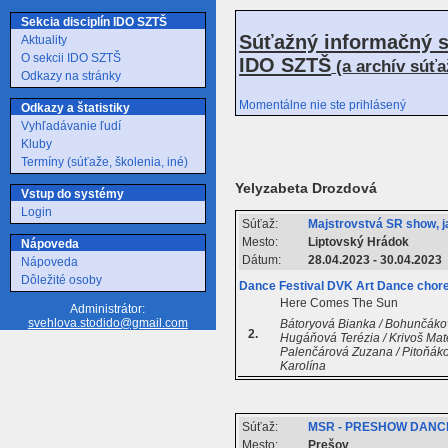
Sekcia disciplín IDO SZTŠ
Súťažný informačný s
Aktuality
O sekcii IDO SZTŠ
IDO SZTŠ
(a archív súť
Odkazy na stránky
Momentálne nie ste prihlásený
Odkazy a štatistiky
Vyhľadávanie ľudí
Kluby
Termíny (súťaže, školenia, iné)
Yelyzabeta Drozdová
Vstup do systémy
Login
Súťaž:
Majstrovstvá SR show, 
Mesto:
Liptovský Hrádok
Nápoveda
Dátum:
28.04.2023 - 30.04.2023
Nápoveda
Dôležité osoby
Dance Festival DVK Art Dance chore
Here Comes The Sun
Administrátor:
svehlova.stodido@gmail.com
Bátoryová Bianka / Bohunčákov
2.
Hugáňová Terézia / Krivoš Mate
Palenčárová Zuzana / Pitoňákov
Karolína
Súťaž:
MSR - PRESHOW DANC
Mesto:
Prešov