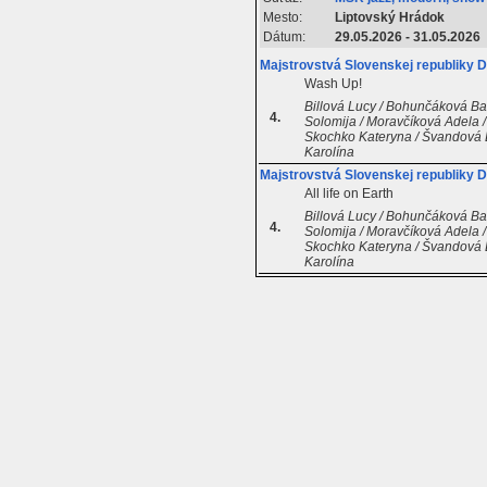
Mesto:
Liptovský Hrádok
Dátum:
29.05.2026 - 31.05.2026
Majstrovstvá Slovenskej republiky 
Wash Up!
Billová Lucy / Bohunčáková Ba
4.
Solomija / Moravčíková Adela /
Skochko Kateryna / Švandová El
Karolína
Majstrovstvá Slovenskej republiky
All life on Earth
Billová Lucy / Bohunčáková Ba
4.
Solomija / Moravčíková Adela /
Skochko Kateryna / Švandová El
Karolína