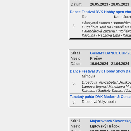
Dátum:
26.05.2023 - 28.05.2023
Dance Festival DVK Hobby open cho
Rio
Karin Jurc
Bátoryová Bianka / Bohunčákov
3.
Hugáňová Terézia / Krivoš Mate
Palenčárová Zuzana / Pitoňákov
Karolína / Ráczová Ema / Kaka
Súťaž:
GRIMMY DANCE CUP 2
Mesto:
Prešov
Dátum:
19.04.2024 - 21.04.2024
Dance Festival DVK Hobby Show Da
Mímovia
Drozdová Yelyzabeta / Druskov
5.
Lániová Emma / Matejková Mia /
Karolina / Škultéty Tamara / Z
Tanečný pohár DVK Modern & Conte
Drozdová Yelyzabeta
3.
Súťaž:
Majstrovstvá Slovenskej 
Mesto:
Liptovský Hrádok