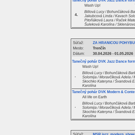
Tanečný pohár DVK Jazz Dance for
Wash Up!
Billová Lucy / Bohunčáková Bar
4.
Jakubcová Linda / Kavach Solom
Pitoňáková Laura / Raček Matej
Šuleková Karolína / Sklenárov
Súťaž:
ZA HRANICOU POHYBU 
Mesto:
Trenčín
Dátum:
30.04.2026 - 01.05.2026
Tanečný pohár DVK Jazz Dance for
Wash Up!
Billová Lucy / Bohunčáková Barb
.
Solomija / Moravčíková Adela / M
Skochko Kateryna / Švandová Eli
Karolína
Tanečný pohár DVK Modern & Conte
All life on Earth
Billová Lucy / Bohunčáková Barb
.
Solomija / Moravčíková Adela / M
Skochko Kateryna / Švandová Eli
Karolína
Súťaž:
MSR jazz, modern, show