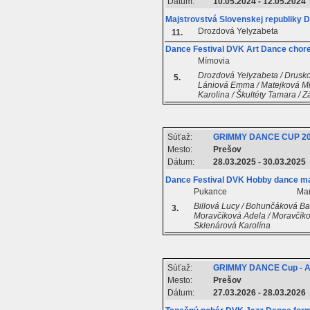
Dátum:
10.05.2024 - 12.05.2024
Majstrovstvá Slovenskej republiky
Drozdová Yelyzabeta
11.
Dance Festival DVK Art Dance chore
Mímovia
Drozdová Yelyzabeta / Drusko
5.
Lániová Emma / Matejková Mia 
Karolina / Škultéty Tamara / 
Súťaž:
GRIMMY DANCE CUP 2
Mesto:
Prešov
Dátum:
28.03.2025 - 30.03.2025
Dance Festival DVK Hobby dance ma
Pukance
Mar
Billová Lucy / Bohunčáková Ba
3.
Moravčíková Adela / Moravčíkov
Sklenárová Karolína
Súťaž:
GRIMMY DANCE Cup - 
Mesto:
Prešov
Dátum:
27.03.2026 - 28.03.2026