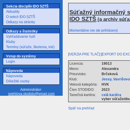
Sekcia disciplín IDO SZTŠ
Súťažný informačný s
Aktuality
O sekcii IDO SZTŠ
IDO SZTŠ
(a archív súť
Odkazy na stránky
Momentálne nie ste prihlásený
Odkazy a štatistiky
Vyhľadávanie ľudí
Kluby
Termíny (súťaže, školenia, iné)
[
VERZIA PRE TLAČ
] [
EXPORT DO EX
Vstup do systémy
Login
Licencia:
19013
Meno:
Alexandra
Nápoveda
Priezvisko:
Brčeková
Nápoveda
Klub:
Jessy, Vavrišov
Dôležité osoby
Veková kategória:
HVK
Člen STODIDO:
2023
Administrátor:
svehlova.stodido@gmail.com
Tanečná kariéra:
celá kariéra
vyber súťaže/dis
Späť na prehľad