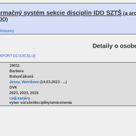
ormačný systém sekcie disciplín IDO SZTŠ
(a ar
DO)
ihlásený
Detaily o osob
XPORT DO EXCELU
]
19011
Barbora
Bohunčáková
Jessy, Vavrišovo
(14.03.2023 - ...)
DVK
2023, 2025, 2026
celá kariéra
vyber súťaže/disciplíny/umiestnenia