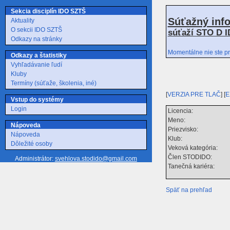
Sekcia disciplín IDO SZTŠ
Súťažný inf
Aktuality
O sekcii IDO SZTŠ
súťaží STO D I
Odkazy na stránky
Momentálne nie ste pr
Odkazy a štatistiky
Vyhľadávanie ľudí
Kluby
Termíny (súťaže, školenia, iné)
[
VERZIA PRE TLAČ
] [
E
Vstup do systémy
Login
Licencia:
Meno:
Nápoveda
Priezvisko:
Nápoveda
Klub:
Dôležité osoby
Veková kategória:
Člen STODIDO:
Administrátor:
svehlova.stodido@gmail.com
Tanečná kariéra:
Späť na prehľad