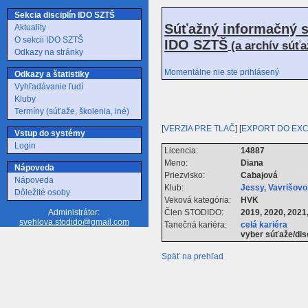
Sekcia disciplín IDO SZTŠ
Súťažný informačný s
Aktuality
O sekcii IDO SZTŠ
IDO SZTŠ
(a archív súť
Odkazy na stránky
Momentálne nie ste prihlásený
Odkazy a štatistiky
Vyhľadávanie ľudí
Kluby
Termíny (súťaže, školenia, iné)
[
VERZIA PRE TLAČ
] [
EXPORT DO EX
Vstup do systémy
Login
Licencia:
14887
Meno:
Diana
Nápoveda
Priezvisko:
Cabajová
Nápoveda
Klub:
Jessy, Vavrišov
Dôležité osoby
Veková kategória:
HVK
Člen STODIDO:
2019, 2020, 2021
Administrátor:
svehlova.stodido@gmail.com
Tanečná kariéra:
celá kariéra
vyber súťaže/dis
Späť na prehľad