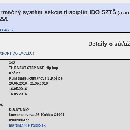
ormačný systém sekcie disciplín IDO SZTŠ
(a ar
DO)
ihlásený
Detaily o súťaž
XPORT DO EXCELU
]
342
THE NEXT STEP MSR Hip hop
Košice
Kunsthalle, Rumanova 1 ,Košice
20.05.2016 - 21.05.2016
16.05.2016
16.05.2016
i:
D.S.STUDIO
Lomonosovova 36, Košice O4001
0908980477
martina@ds-studio.sk