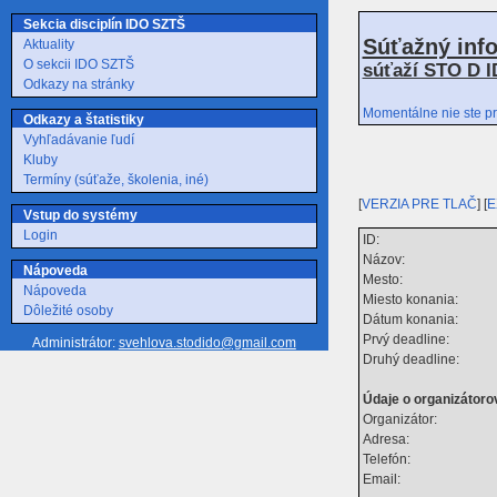
Sekcia disciplín IDO SZTŠ
Súťažný inf
Aktuality
O sekcii IDO SZTŠ
súťaží STO D I
Odkazy na stránky
Momentálne nie ste pr
Odkazy a štatistiky
Vyhľadávanie ľudí
Kluby
Termíny (súťaže, školenia, iné)
[
VERZIA PRE TLAČ
] [
E
Vstup do systémy
Login
ID:
Názov:
Nápoveda
Mesto:
Nápoveda
Miesto konania:
Dôležité osoby
Dátum konania:
Prvý deadline:
Administrátor:
svehlova.stodido@gmail.com
Druhý deadline:
Údaje o organizátorov
Organizátor:
Adresa:
Telefón:
Email: