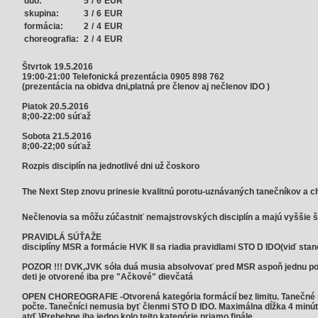
duo:
5
/
6
EUR
skupina:
3
/
6
EUR
formácia:
2
/
4
EUR
choreografia:
2
/
4
EUR
Štvrtok 19.5.2016
19:00-21:00 Telefonická prezentácia 0905 898 762
(prezentácia na obidva dni,platná pre členov aj nečlenov IDO )
Piatok 20.5.2016
8;00-22:00 súťaž
Sobota 21.5.2016
8;00-22;00 súťaž
Rozpis disciplín na jednotlivé dni už čoskoro
The Next Step znovu prinesie kvalitnú porotu-uznávaných tanečníkov a ch
Nečlenovia sa môžu zúčastniť nemajstrovských disciplín a majú vyššie š
PRAVIDLÁ SÚŤAŽE
disciplíny MSR a formácie HVK II sa riadia pravidlami STO D IDO(viď stan
POZOR !!! DVK,JVK sóla duá musia absolvovať pred MSR aspoň jednu poh
deti je otvorené iba pre "Ačkové" dievčatá
OPEN CHOREOGRAFIE -Otvorená kategória formácií bez limitu. Tanečné št
počte. Tanečníci nemusia byť členmi STO D IDO. Maximálna dĺžka 4 minúty
atď.)Prebehne iba jedno kolo tejto kategórie,priamo finále.