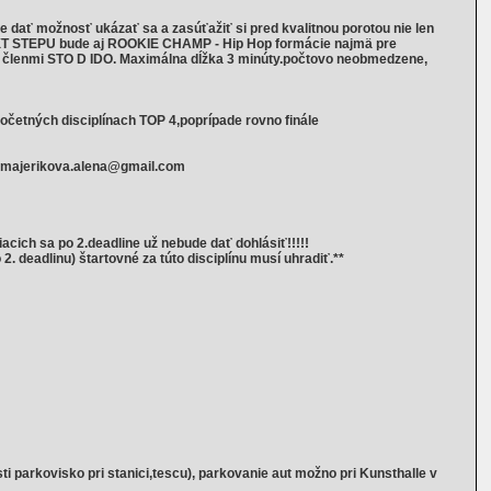
ť možnosť ukázať sa a zasúťažiť si pred kvalitnou porotou nie len
EXT STEPU bude aj ROOKIE CHAMP - Hip Hop formácie najmä pre
ť členmi STO D IDO. Maximálna dĺžka 3 minúty.počtovo neobmedzene,
očetných disciplínach TOP 4,poprípade rovno finále
il majerikova.alena@gmail.com
acich sa po 2.deadline už nebude dať dohlásiť!!!!!
2. deadlinu) štartovné za túto disciplínu musí uhradiť.**
i parkovisko pri stanici,tescu), parkovanie aut možno pri Kunsthalle v