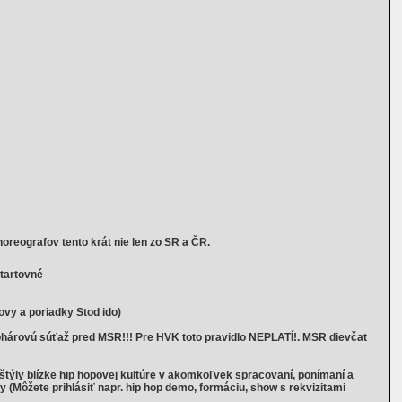
oreografov tento krát nie len zo SR a ČR.
tartovné
ovy a poriadky Stod ido)
árovú súťaž pred MSR!!! Pre HVK toto pravidlo NEPLATÍ!. MSR dievčat
ýly blízke hip hopovej kultúre v akomkoľvek spracovaní, ponímaní a
 (Môžete prihlásiť napr. hip hop demo, formáciu, show s rekvizitami