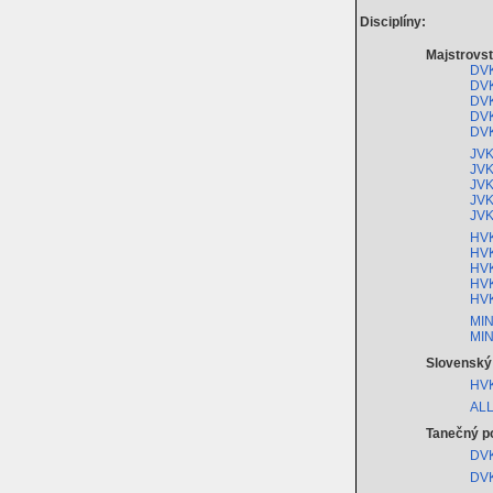
Disciplíny:
Majstrovst
DVK
DVK
DVK
DVK
DVK
JVK
JVK
JVK
JVK
JVK
HVK
HVK
HVK
HVK
HVK
MIN
MIN
Slovenský
HVK
ALL
Tanečný p
DVK
DVK