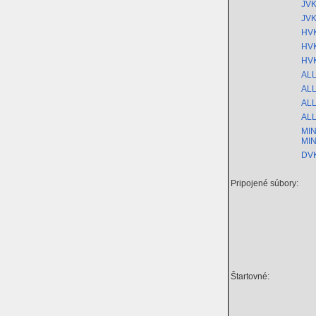
JVK
JVK
HVK
HVK
HVK
ALL
ALL
ALL
ALL
MIN
MIN
DVK
Pripojené súbory:
Štartovné: