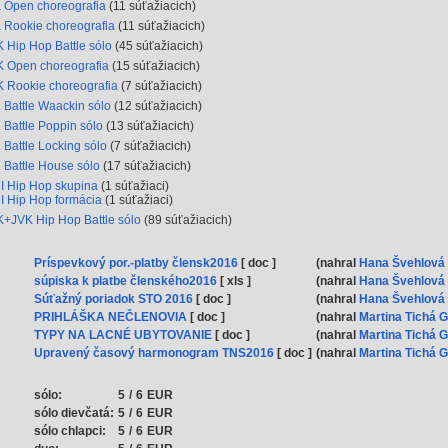
 Open choreografia
(11 súťažiacich)
 Rookie choreografia
(11 súťažiacich)
 Hip Hop Battle sólo
(45 súťažiacich)
 Open choreografia
(15 súťažiacich)
 Rookie choreografia
(7 súťažiacich)
 Battle Waackin sólo
(12 súťažiacich)
 Battle Poppin sólo
(13 súťažiacich)
 Battle Locking sólo
(7 súťažiacich)
 Battle House sólo
(17 súťažiacich)
I Hip Hop skupina
(1 súťažiaci)
I Hip Hop formácia
(1 súťažiaci)
+JVK Hip Hop Battle sólo
(89 súťažiacich)
Príspevkový por.-platby člensk2016
[ doc ]
(nahral
Hana Švehlová
súpiska k platbe členského2016
[ xls ]
(nahral
Hana Švehlová
Súťažný poriadok STO 2016
[ doc ]
(nahral
Hana Švehlová
PRIHLÁŠKA NEČLENOVIA
[ doc ]
(nahral
Martina Tichá 
TYPY NA LACNÉ UBYTOVANIE
[ doc ]
(nahral
Martina Tichá 
Upravený časový harmonogram TNS2016
[ doc ]
(nahral
Martina Tichá 
sólo:
5
/
6
EUR
sólo dievčatá:
5
/
6
EUR
sólo chlapci:
5
/
6
EUR