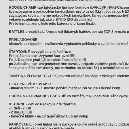
ROOKIE CHAMP -začiatočnícke hip hop formácie (DVK,JVK,HVK)-Chceme da
licencovaným a pokročilým tanečníkom, preto už po 3.krát súčasťou N
začiatočníckych a mierne pokročilých tanečníkov. Tanečníci nemusia by
vekové rozdelenie tak ako v STO D IDO disciplinach
Prebehne iba jedno kolo tejto kategórie,priamo finále.
BATTLES preselekcia formou exhibičných battlov, postup TOP 8, v málo p
PRIHLASOVANIE
členovia cez systém , nečlenovia vyplnením prihlášky a zaslaním na ma
ŠTARTOVNÉ sa vypláca v deň súťaže
Pre nečlenov platí zvýšené štartovné!!!!!!
Po 1. Deadline plati 1,5 nasobok štartovńeho!!!!
po 2.deadline platí dvojnásobné štartovné, v pripade veľkého počtu súťǎzi
** ak je tanečník nahlásený, ale rozhodne sa nesúťažiť( a neodhlásil sa do 
TANEČNÁ PLOCHA: 12x13m, povrch klasického pódia z čiernych dielcov
CENY PRE VÍŤAZOV MSR
- finalisti diplom, 1.-3. miesto poháre,medaile, víťazi plus vecné ceny
HUDBA NA FORMÁCIE - USB kľúč vo formáte mp3, odovzdať ráno dj-ovi
VSTUPNÉ - deti do 6 rokov a ZŤP zdarma
- 1 deň - 7 Eur
- 2 dni - 10 Eur
- tanečné kluby - na 10 tanečníkov 1 voľný vstup
PARKOVANIE - pred halou nie je parkovisko pre veľké autobusy (v blízkost
okolitých uličkách alebo v centre mesta.