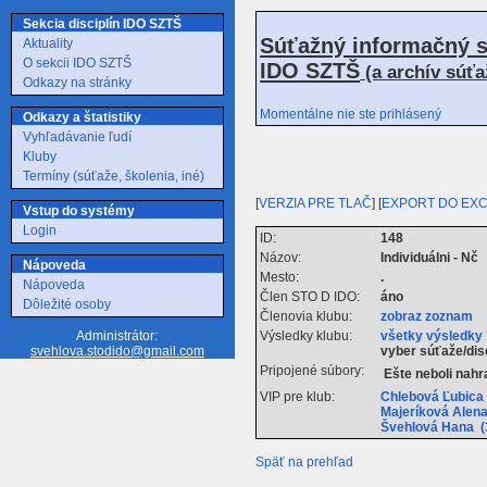
Sekcia disciplín IDO SZTŠ
Súťažný informačný s
Aktuality
O sekcii IDO SZTŠ
IDO SZTŠ
(a archív súť
Odkazy na stránky
Momentálne nie ste prihlásený
Odkazy a štatistiky
Vyhľadávanie ľudí
Kluby
Termíny (súťaže, školenia, iné)
[
VERZIA PRE TLAČ
] [
EXPORT DO EX
Vstup do systémy
Login
ID:
148
Názov:
Individuálni - Nč
Nápoveda
Mesto:
.
Nápoveda
Člen STO D IDO:
áno
Dôležité osoby
Členovia klubu:
zobraz zoznam
Výsledky klubu:
všetky výsledky
Administrátor:
vyber súťaže/dis
svehlova.stodido@gmail.com
Pripojené súbory:
Ešte neboli nah
VIP pre klub:
Chlebová Ľubica
Majeríková Alen
Švehlová Hana (
Späť na prehľad