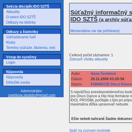
Sekcia disciplín IDO SZTŠ
Súťažný informačný s
Aktuality
O sekcii IDO SZTŠ
IDO SZTŠ
(a archív súť
Odkazy na stránky
Momentálne nie ste prihlásený
Odkazy a štatistiky
Vyhľadávanie ľudí
Kluby
Termíny (súťaže, školenia, iné)
Celkový počet záznamov: 1
Vstup do systémy
Zobraziť všetky aktuality
Login
Nápoveda
Autor:
Hana Švehlová
Nápoveda
Dátum:
20.11.2006 03:20:58
Dôležité osoby
Názov:
FORMÁCIE Disco Dance 
Administrátor:
S najväčšou pravdepodobnosťou budú 
svehlova.stodido@gmail.com
pre Disco Dance a Hip Hop formácie 
IDO). PROSÍM, počítajte s tým pri prí
maximálna dĺžka upravovať nebude.
Ešte neboli nahrané žiadne dokume
Späť na zoznam noviniek