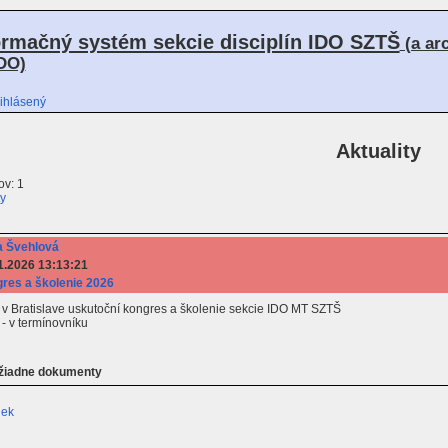
ormačný systém sekcie disciplín IDO SZTŠ
(a ar
DO)
ihlásený
Aktuality
v: 1
ty
 Švehlová
1.2026 13:13:21
res a školenie 2026
 v Bratislave uskutoční kongres a školenie sekcie IDO MT SZTŠ
 - v termínovníku
 žiadne dokumenty
iek