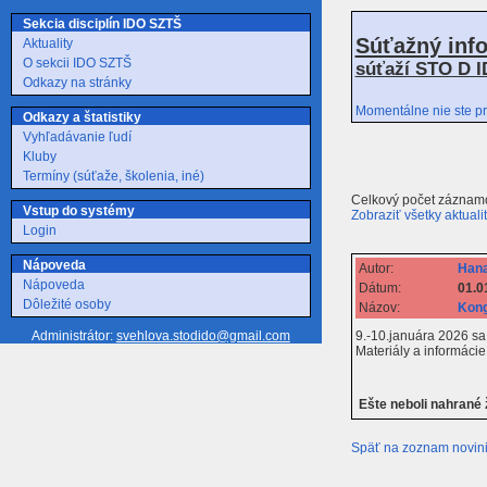
Sekcia disciplín IDO SZTŠ
Súťažný inf
Aktuality
O sekcii IDO SZTŠ
súťaží STO D I
Odkazy na stránky
Momentálne nie ste pr
Odkazy a štatistiky
Vyhľadávanie ľudí
Kluby
Termíny (súťaže, školenia, iné)
Celkový počet záznamo
Vstup do systémy
Zobraziť všetky aktuali
Login
Nápoveda
Autor:
Hana
Nápoveda
Dátum:
01.0
Dôležité osoby
Názov:
Kong
9.-10.januára 2026 sa
Administrátor:
svehlova.stodido@gmail.com
Materiály a informácie
Ešte neboli nahrané
Späť na zoznam novin