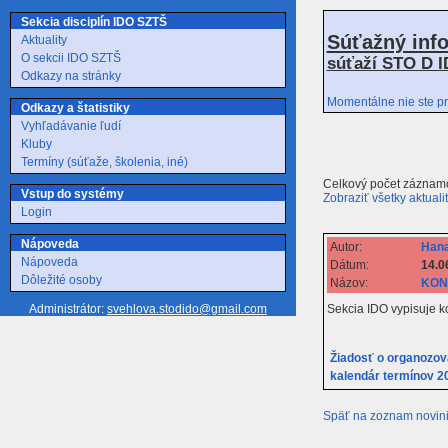
Sekcia disciplín IDO SZTŠ
Súťažný inf
Aktuality
O sekcii IDO SZTŠ
súťaží STO D I
Odkazy na stránky
Momentálne nie ste pr
Odkazy a štatistiky
Vyhľadávanie ľudí
Kluby
Termíny (súťaže, školenia, iné)
Celkový počet záznamo
Vstup do systémy
Zobraziť všetky aktuali
Login
Nápoveda
Autor:
Hana
Nápoveda
Dátum:
14.0
Dôležité osoby
Názov:
KONK
Sekcia IDO vypisuje k
Administrátor:
svehlova.stodido@gmail.com
Žiadosť o organozov
kalendár termínov 2
Späť na zoznam novin