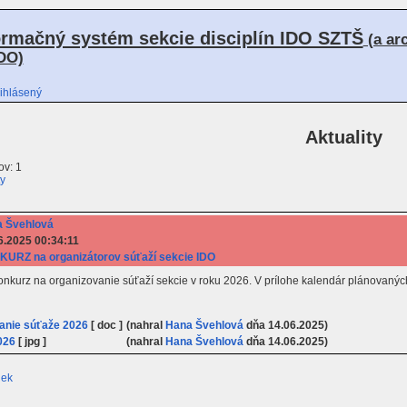
ormačný systém sekcie disciplín IDO SZTŠ
(a ar
DO)
ihlásený
Aktuality
v: 1
ty
 Švehlová
6.2025 00:34:11
URZ na organizátorov súťaží sekcie IDO
onkurz na organizovanie súťaží sekcie v roku 2026. V prílohe kalendár plánovaných
anie súťaže 2026
[ doc ]
(nahral
Hana Švehlová
dňa 14.06.2025)
026
[ jpg ]
(nahral
Hana Švehlová
dňa 14.06.2025)
iek