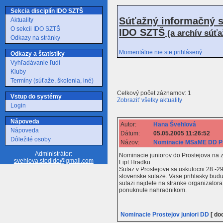
Sekcia disciplín IDO SZTŠ
Súťažný informačný s
Aktuality
O sekcii IDO SZTŠ
IDO SZTŠ
(a archív súť
Odkazy na stránky
Momentálne nie ste prihlásený
Odkazy a štatistiky
Vyhľadávanie ľudí
Kluby
Termíny (súťaže, školenia, iné)
Celkový počet záznamov: 1
Vstup do systémy
Zobraziť všetky aktuality
Login
Nápoveda
Autor:
Hana Švehlová
Nápoveda
Dátum:
05.05.2005 11:26:52
Dôležité osoby
Názov:
Nominacie MSaME DD Pr
Administrátor:
Nominacie juniorov do Prostejova na
svehlova.stodido@gmail.com
Lipt.Hradku.
Sutaz v Prostejove sa uskutocni 28.-2
slovenske sutaze. Vase prihlasky bu
sutazi najdete na stranke organizator
ponuknute nahradnikom.
Nominacie Prostejov juniori DD
[ doc