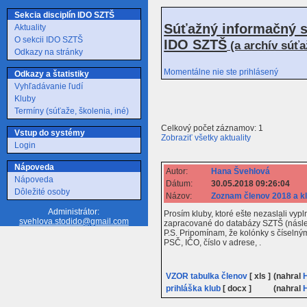
Sekcia disciplín IDO SZTŠ
Súťažný informačný s
Aktuality
O sekcii IDO SZTŠ
IDO SZTŠ
(a archív súť
Odkazy na stránky
Momentálne nie ste prihlásený
Odkazy a štatistiky
Vyhľadávanie ľudí
Kluby
Termíny (súťaže, školenia, iné)
Celkový počet záznamov: 1
Vstup do systémy
Zobraziť všetky aktuality
Login
Nápoveda
Autor:
Hana Švehlová
Nápoveda
Dátum:
30.05.2018 09:26:04
Dôležité osoby
Názov:
Zoznam členov 2018 a k
Administrátor:
Prosím kluby, ktoré ešte nezaslali vyp
svehlova.stodido@gmail.com
zapracované do databázy SZTŠ (násled
P.S. Pripomínam, že kolónky s číselným
PSČ, IČO, číslo v adrese, .
VZOR tabulka členov
[ xls ]
(nahral
prihláška klub
[ docx ]
(nahral