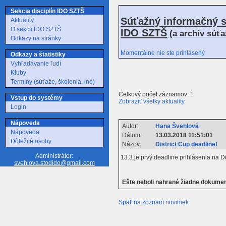
Sekcia disciplín IDO SZTŠ
Súťažný informačný s
Aktuality
O sekcii IDO SZTŠ
IDO SZTŠ
(a archív súť
Odkazy na stránky
Momentálne nie ste prihlásený
Odkazy a štatistiky
Vyhľadávanie ľudí
Kluby
Termíny (súťaže, školenia, iné)
Celkový počet záznamov: 1
Vstup do systémy
Zobraziť všetky aktuality
Login
Nápoveda
Autor:
Hana Švehlová
Nápoveda
Dátum:
13.03.2018 11:51:01
Dôležité osoby
Názov:
District Cup deadline!
Administrátor:
13.3.je prvý deadline prihlásenia na Di
svehlova.stodido@gmail.com
Ešte neboli nahrané žiadne dokume
Späť na zoznam noviniek