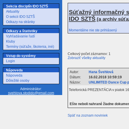
Sekcia disciplín IDO SZTŠ
Súťažný informačný s
Aktuality
O sekcii IDO SZTŠ
IDO SZTŠ
(a archív súť
Odkazy na stránky
Momentálne nie ste prihlásený
Odkazy a štatistiky
Vyhľadávanie ľudí
Kluby
Termíny (súťaže, školenia, iné)
Celkový počet záznamov: 1
Vstup do systémy
Zobraziť všetky aktuality
Login
Nápoveda
Autor:
Hana Švehlová
Nápoveda
Dátum:
16.02.2018 10:59:19
Dôležité osoby
Názov:
UNLIMITED Dance Cup p
Administrátor:
Telefonická PREZENTÁCIA v piatok 16.
svehlova.stodido@gmail.com
Ešte neboli nahrané žiadne dokume
Späť na zoznam noviniek