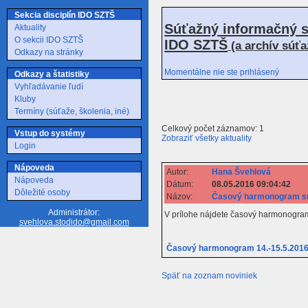
Sekcia disciplín IDO SZTŠ
Súťažný informačný s
Aktuality
O sekcii IDO SZTŠ
IDO SZTŠ
(a archív súť
Odkazy na stránky
Momentálne nie ste prihlásený
Odkazy a štatistiky
Vyhľadávanie ľudí
Kluby
Termíny (súťaže, školenia, iné)
Celkový počet záznamov: 1
Vstup do systémy
Zobraziť všetky aktuality
Login
Nápoveda
Autor:
Hana Švehlová
Nápoveda
Dátum:
08.05.2016 09:04:42
Dôležité osoby
Názov:
Časový harmonogram sú
Administrátor:
V prílohe nájdete časový harmonogra
svehlova.stodido@gmail.com
Časový harmonogram 14.-15.5.201
Späť na zoznam noviniek