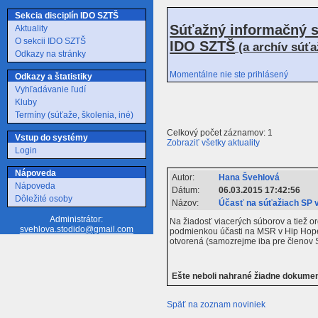
Sekcia disciplín IDO SZTŠ
Súťažný informačný s
Aktuality
O sekcii IDO SZTŠ
IDO SZTŠ
(a archív súť
Odkazy na stránky
Momentálne nie ste prihlásený
Odkazy a štatistiky
Vyhľadávanie ľudí
Kluby
Termíny (súťaže, školenia, iné)
Celkový počet záznamov: 1
Vstup do systémy
Zobraziť všetky aktuality
Login
Nápoveda
Autor:
Hana Švehlová
Nápoveda
Dátum:
06.03.2015 17:42:56
Dôležité osoby
Názov:
Účasť na súťažiach SP v
Administrátor:
Na žiadosť viacerých súborov a tiež 
svehlova.stodido@gmail.com
podmienkou účasti na MSR v Hip Hope
otvorená (samozrejme iba pre členov
Ešte neboli nahrané žiadne dokume
Späť na zoznam noviniek