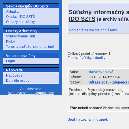
Sekcia disciplín IDO SZTŠ
Súťažný informačný s
Aktuality
O sekcii IDO SZTŠ
IDO SZTŠ
(a archív súť
Odkazy na stránky
Momentálne nie ste prihlásený
Odkazy a štatistiky
Vyhľadávanie ľudí
Kluby
Termíny (súťaže, školenia, iné)
Celkový počet záznamov: 1
Vstup do systémy
Zobraziť všetky aktuality
Login
Nápoveda
Autor:
Hana Švehlová
Nápoveda
Dátum:
08.10.2014 11:23:48
Dôležité osoby
Názov:
Súťaže 2015 - záujemci 
Administrátor:
Prosíme možných záujemcov o organizo
svehlova.stodido@gmail.com
(miesto, disciplíny, priestor...) zasl
Ešte neboli nahrané žiadne dokume
Späť na zoznam noviniek