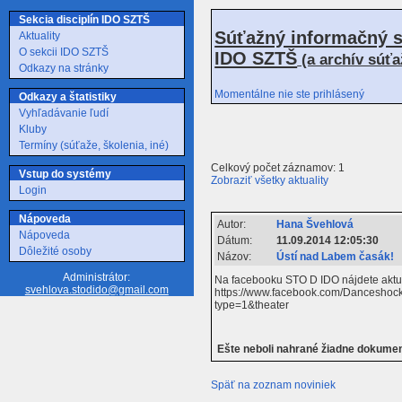
Sekcia disciplín IDO SZTŠ
Súťažný informačný s
Aktuality
O sekcii IDO SZTŠ
IDO SZTŠ
(a archív súť
Odkazy na stránky
Momentálne nie ste prihlásený
Odkazy a štatistiky
Vyhľadávanie ľudí
Kluby
Termíny (súťaže, školenia, iné)
Celkový počet záznamov: 1
Vstup do systémy
Zobraziť všetky aktuality
Login
Nápoveda
Autor:
Hana Švehlová
Nápoveda
Dátum:
11.09.2014 12:05:30
Dôležité osoby
Názov:
Ústí nad Labem časák!
Administrátor:
Na facebooku STO D IDO nájdete aktuá
svehlova.stodido@gmail.com
https://www.facebook.com/Dancesho
type=1&theater
Ešte neboli nahrané žiadne dokume
Späť na zoznam noviniek