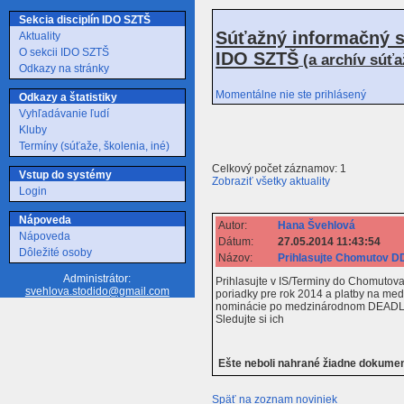
Sekcia disciplín IDO SZTŠ
Súťažný informačný s
Aktuality
O sekcii IDO SZTŠ
IDO SZTŠ
(a archív súť
Odkazy na stránky
Momentálne nie ste prihlásený
Odkazy a štatistiky
Vyhľadávanie ľudí
Kluby
Termíny (súťaže, školenia, iné)
Celkový počet záznamov: 1
Vstup do systémy
Zobraziť všetky aktuality
Login
Nápoveda
Autor:
Hana Švehlová
Nápoveda
Dátum:
27.05.2014 11:43:54
Dôležité osoby
Názov:
Prihlasujte Chomutov DD
Administrátor:
Prihlasujte v IS/Terminy do Chomutova
svehlova.stodido@gmail.com
poriadky pre rok 2014 a platby na med
nominácie po medzinárodnom DEADLIN
Sledujte si ich
Ešte neboli nahrané žiadne dokume
Späť na zoznam noviniek